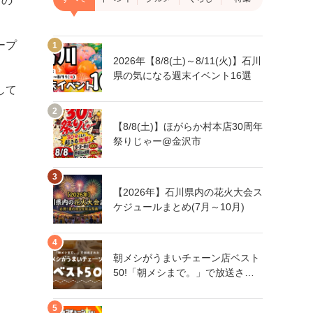
ンの
ープ
2026年【8/8(土)～8/11(火)】石川
県の気になる週末イベント16選
して
【8/8(土)】ほがらか村本店30周年
祭りじゃー@金沢市
【2026年】石川県内の花火大会ス
ケジュールまとめ(7月～10月)
朝メシがうまいチェーン店ベスト
50!「朝メシまで。」で放送され
た人気朝メシチェーン店は、石川
県にもあるあの店舗!