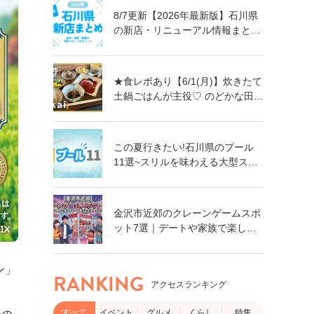
8/7更新【2026年最新版】石川県
の新店・リニューアル情報まとめ
｜金沢・加賀・能登の注目スポッ
トをチェック！
★食レポあり【6/1(月)】炊きたて
土鍋ごはんが主役♡ のどかな田園
風景に佇む古民家カフェ
「nakai」オープン！@金沢市
この夏行きたい!石川県のプール
11選~スリルを味わえる大型スラ
イダーに、小さなお子さん向けの
プールも!~
金沢市近郊のクレーンゲームスポ
ット7選｜デートや家族で楽しめ
る！食品・日用品まで獲れるゲー
ムセンター特集
ン」
RANKING
アクセスランキング
すべて
イベント
グルメ
くらし
特集