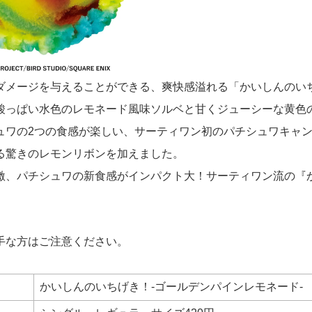
ダメージを与えることができる、爽快感溢れる「かいしんのい
酸っぱい水色のレモネード風味ソルベと甘くジューシーな黄色
ュワの2つの食感が楽しい、サーティワン初のパチシュワキャ
る驚きのレモンリボンを加えました。
激、パチシュワの新食感がインパクト大！サーティワン流の『
手な方はご注意ください。
かいしんのいちげき！-ゴールデンパインレモネード-