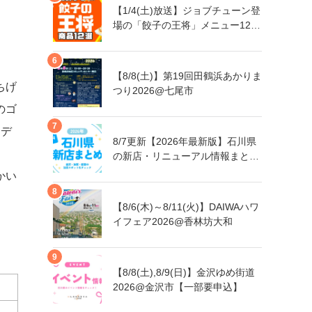
【1/4(土)放送】ジョブチューン登
場の「餃子の王将」メニュー12品
まとめ
【8/8(土)】第19回田鶴浜あかりま
ちげ
つり2026@七尾市
のゴ
ンデ
8/7更新【2026年最新版】石川県
の新店・リニューアル情報まとめ
｜金沢・加賀・能登の注目スポッ
かい
トをチェック！
【8/6(木)～8/11(火)】DAIWAハワ
イフェア2026@香林坊大和
【8/8(土),8/9(日)】金沢ゆめ街道
2026@金沢市【一部要申込】