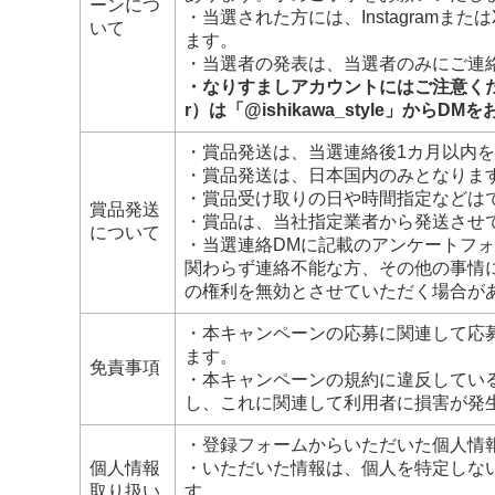
ーンにつ
・当選された方には、Instagramまた
いて
ます。
・当選者の発表は、当選者のみにご連
・なりすましアカウントにはご注意ください。Inst
r）は「@ishikawa_style」からD
・賞品発送は、当選連絡後1カ月以内
・賞品発送は、日本国内のみとなりま
・賞品受け取りの日や時間指定などは
賞品発送
・賞品は、当社指定業者から発送させ
について
・当選連絡DMに記載のアンケートフ
関わらず連絡不能な方、その他の事情
の権利を無効とさせていただく場合が
・本キャンペーンの応募に関連して応
ます。
免責事項
・本キャンペーンの規約に違反してい
し、これに関連して利用者に損害が発
・登録フォームからいただいた個人情
個人情報
・いただいた情報は、個人を特定しな
取り扱い
す。