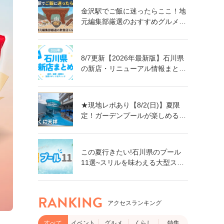
金沢駅でご飯に迷ったらここ！地
元編集部厳選のおすすめグルメ・
飲食店12選【ランチ・ディナー対
応】
8/7更新【2026年最新版】石川県
の新店・リニューアル情報まとめ
｜金沢・加賀・能登の注目スポッ
トをチェック！
★現地レポあり【8/2(日)】夏限
定！ガーデンプールが楽しめる親
子で楽しい旅館「ゆのくに天祥」
@加賀市
この夏行きたい!石川県のプール
11選~スリルを味わえる大型スラ
イダーに、小さなお子さん向けの
プールも!~
RANKING
アクセスランキング
すべて
イベント
グルメ
くらし
特集