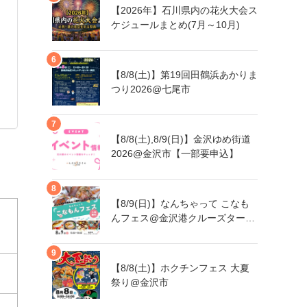
【2026年】石川県内の花火大会ス
ケジュールまとめ(7月～10月)
【8/8(土)】第19回田鶴浜あかりま
つり2026@七尾市
【8/8(土),8/9(日)】金沢ゆめ街道
2026@金沢市【一部要申込】
【8/9(日)】なんちゃって こなも
んフェス@金沢港クルーズターミ
ナル
【8/8(土)】ホクチンフェス 大夏
祭り@金沢市