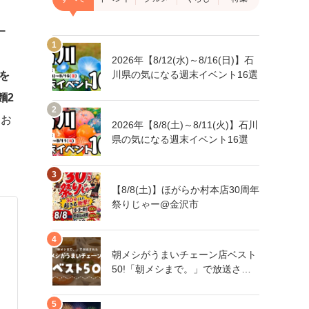
ー
2026年【8/12(水)～8/16(日)】石
川県の気になる週末イベント16選
を
麵2
をお
2026年【8/8(土)～8/11(火)】石川
県の気になる週末イベント16選
【8/8(土)】ほがらか村本店30周年
祭りじゃー@金沢市
朝メシがうまいチェーン店ベスト
50!「朝メシまで。」で放送され
た人気朝メシチェーン店は、石川
県にもあるあの店舗!