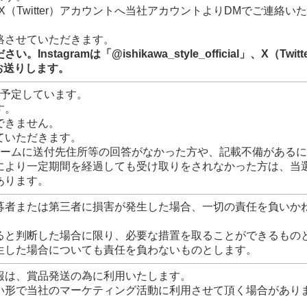
はX（Twitter）アカウントへ当社アカウントよりDMでご連絡い
絡させていただきます。
agramは「@ishikawa_style_official」、X（Twitt
Mをお送りします。
を予定しています。
す。
できません。
ていただきます。
ォームに送付先住所等の回答がなかった方や、記載不備がある
により一定期間を経過しても受け取りをされなかった方は、当
あります。
募者または第三者に損害が発生した場合、一切の責任を負いか
ると判断した場合に限り、必要な措置を取ることができるもの
生した場合についても責任を負わないものとします。
報は、賞品発送の為に利用いたします。
い形で当社のマーケティング活動に利用させて頂く場合があり