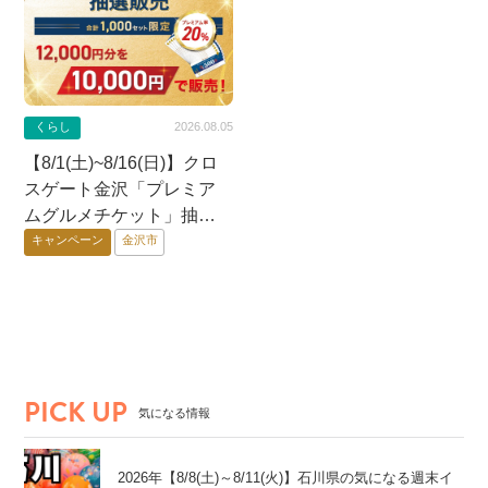
くらし
2026.08.05
【8/1(土)~8/16(日)】クロ
スゲート金沢「プレミア
ムグルメチケット」抽選
販売！【8/16(日)応募締
キャンペーン
金沢市
切】
PICK UP
気になる情報
2026年【8/8(土)～8/11(火)】石川県の気になる週末イ