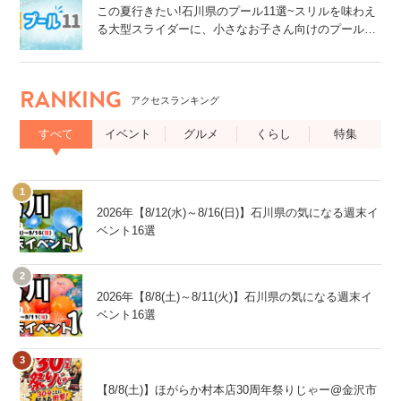
この夏行きたい!石川県のプール11選~スリルを味わえ
る大型スライダーに、小さなお子さん向けのプール
も!~
RANKING
アクセスランキング
すべて
イベント
グルメ
くらし
特集
2026年【8/12(水)～8/16(日)】石川県の気になる週末イ
ベント16選
2026年【8/8(土)～8/11(火)】石川県の気になる週末イ
ベント16選
【8/8(土)】ほがらか村本店30周年祭りじゃー@金沢市