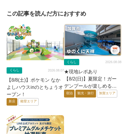
この記事を読んだ方におすすめ
くらし
2026.08.08
くらし
2026.08.07
★現地レポあり
【8/2(日)】夏限定！ガー
【8/8(土)】ポケモン なか
デンプールが楽しめる親
よしハウスinのとちょうオ
子で楽しい旅館「ゆのく
宿泊
観光・旅行
加賀エリア
ープン！
に天祥」@加賀市
新店
能登エリア