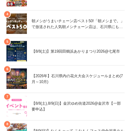
朝メシがうまいチェーン店ベスト50!「朝メシまで。」
で放送された人気朝メシチェーン店は、石川県にもあ
るあの店舗!
【8/8(土)】第19回田鶴浜あかりまつり2026@七尾市
【2026年】石川県内の花火大会スケジュールまとめ(7
月～10月)
【8/8(土),8/9(日)】金沢ゆめ街道2026@金沢市【一部
要申込】
【8/9(日)】なんちゃって こなもんフェス@金沢港クル