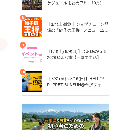
ケジュールまとめ(7月～10月)
【1/4(土)放送】ジョブチューン登
場の「餃子の王将」メニュー12品
まとめ
【8/8(土),8/9(日)】金沢ゆめ街道
2026@金沢市【一部要申込】
【7/31(金)～8/16(日)】HELLO!
PUPPET SUNSUN@金沢フォー
ラス【一部日程要予約】