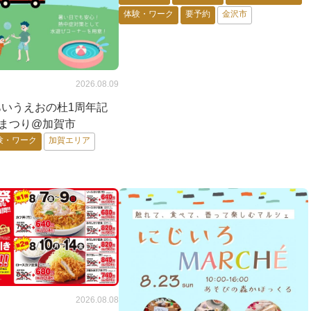
体験・ワーク
要予約
金沢市
2026.08.09
)】あいうえおの杜1周年記
つまつり@加賀市
験・ワーク
加賀エリア
2026.08.08