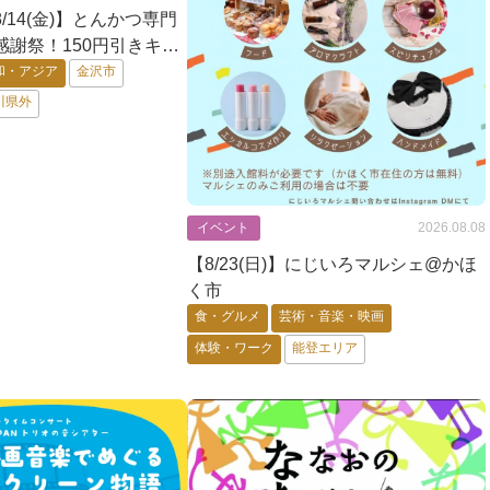
～8/14(金)】とんかつ専門
感謝祭！150円引きキャ
らに期間中ご飯大盛が無
和・アジア
金沢市
川県外
イベント
2026.08.08
【8/23(日)】にじいろマルシェ@かほ
く市
食・グルメ
芸術・音楽・映画
体験・ワーク
能登エリア