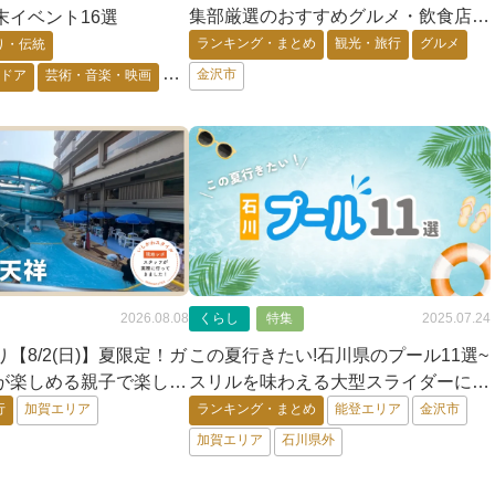
集部厳選のおすすめグルメ・飲食店
末イベント16選
12選【ランチ・ディナー対応】
ランキング・まとめ
観光・旅行
グルメ
り・伝統
金沢市
トドア
芸術・音楽・映画
・キャラ
花・自然・動物
要予約
能登エリア
金沢市
2026.08.08
くらし
特集
2025.07.24
【8/2(日)】夏限定！ガ
この夏行きたい!石川県のプール11選~
が楽しめる親子で楽しい
スリルを味わえる大型スライダーに、
くに天祥」@加賀市
小さなお子さん向けのプールも!~
行
加賀エリア
ランキング・まとめ
能登エリア
金沢市
加賀エリア
石川県外