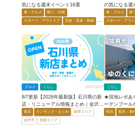
気になる週末イベント16選
の気になる週
食・グルメ
祭り・伝統
食・グルメ
祭
スポーツ・アウトドア
芸術・音楽・映画
スポーツ・アウ
ゲーム・アニメ・キャラ
花・自然・動物
ゲーム・アニメ
体験・ワーク
要予約
能登エリア
金沢市
体験・ワーク
加賀エリア
加賀エリア
グルメ
くらし
2026.08.07
くらし
8/7更新【2026年最新版】石川県の新
★現地レポあり
店・リニューアル情報まとめ｜金沢・
ーデンプール
加賀・能登の注目スポットをチェッ
旅館「ゆの
新店
ランキング・まとめ
能登エリア
宿泊
観光・旅
ク！
金沢市
加賀エリア