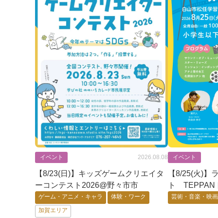
イベント
2026.08.08
イベント
【8/23(日)】キッズゲームクリエイタ
【8/25(火
ーコンテスト2026@野々市市
ト TEPPA
画音楽で巡る
ゲーム・アニメ・キャラ
体験・ワーク
芸術・音楽・映
【一部要申込
加賀エリア