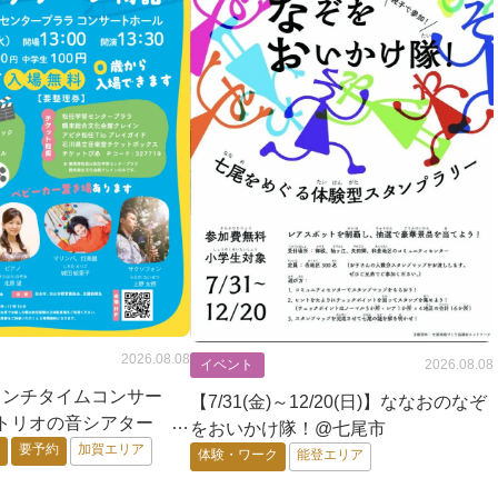
2026.08.08
イベント
2026.08.08
)】ランチタイムコンサー
【7/31(金)～12/20(日)】ななおのなぞ
Nトリオの音シアター 映
をおいかけ隊！@七尾市
スクリーン物語@白山市
画
要予約
加賀エリア
体験・ワーク
能登エリア
】