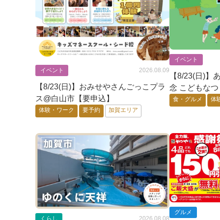
イベント
イベント
2026.08.09
【8/23(日
【8/23(日)】おみせやさんごっこプラ
念 こどもな
ス@白山市【要申込】
食・グルメ
体
体験・ワーク
要予約
加賀エリア
グルメ
くらし
2026.08.08