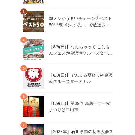
朝メシがうまいチェーン店ベスト
50!「朝メシまで。」で放送され
た人気朝メシチェーン店は、石川
県にもあるあの店舗!
【8/9(日)】なんちゃって こなも
んフェス@金沢港クルーズターミ
ナル
【8/9(日)】でんまる夏祭り@金沢
港クルーズターミナル
【8/9(日)】第39回 鳥越一向一揆
まつり@白山市
【2026年】石川県内の花火大会ス