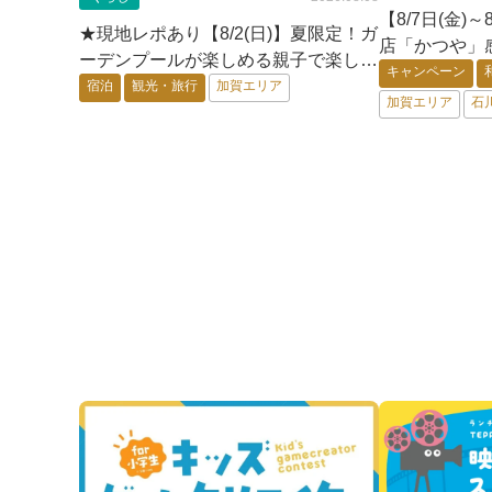
【8/7日(金)
★現地レポあり【8/2(日)】夏限定！ガ
店「かつや」
ーデンプールが楽しめる親子で楽しい
ンペーン、さ
キャンペーン
旅館「ゆのくに天祥」@加賀市
宿泊
観光・旅行
加賀エリア
料！
加賀エリア
石