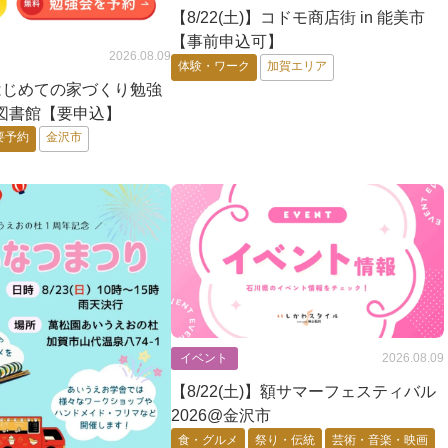
【8/22(土)】コドモ商店街 in 能美市
【事前申込可】
2026.08.09
体験・ワーク
加賀エリア
)】はじめての家づくり勉強
図書館【要申込】
要予約
金沢市
イベント
2026.08.09
【8/22(土)】額サマーフェスティバル
2026@金沢市
食・グルメ
祭り・伝統
芸術・音楽・映画