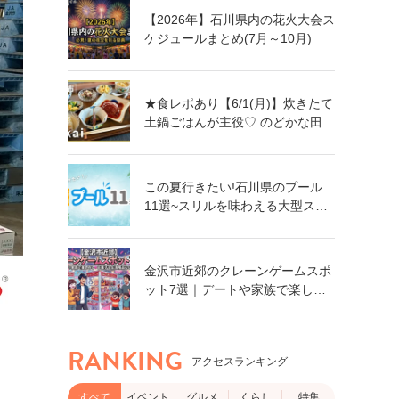
【2026年】石川県内の花火大会ス
ケジュールまとめ(7月～10月)
★食レポあり【6/1(月)】炊きたて
土鍋ごはんが主役♡ のどかな田園
風景に佇む古民家カフェ
「nakai」オープン！@金沢市
この夏行きたい!石川県のプール
11選~スリルを味わえる大型スラ
イダーに、小さなお子さん向けの
プールも!~
金沢市近郊のクレーンゲームスポ
ット7選｜デートや家族で楽しめ
る！食品・日用品まで獲れるゲー
ムセンター特集
RANKING
アクセスランキング
すべて
イベント
グルメ
くらし
特集