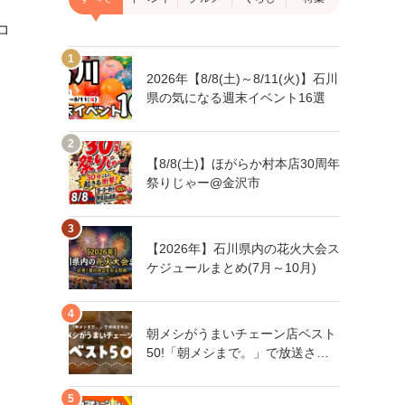
コ
2026年【8/8(土)～8/11(火)】石川
県の気になる週末イベント16選
【8/8(土)】ほがらか村本店30周年
祭りじゃー@金沢市
【2026年】石川県内の花火大会ス
ケジュールまとめ(7月～10月)
朝メシがうまいチェーン店ベスト
50!「朝メシまで。」で放送され
た人気朝メシチェーン店は、石川
県にもあるあの店舗!