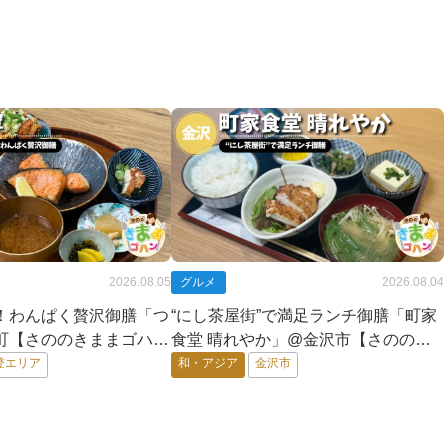
2026.08.05
グルメ
2026.08.04
！わんぱく贅沢御膳「つ
“にし茶屋街”で満足ランチ御膳「町家
町【さののきままゴハ
食堂 晴れやか」@金沢市【さののき
ままゴハン】
登エリア
和・アジア
金沢市