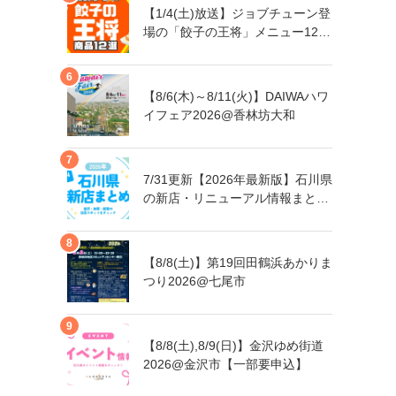
【1/4(土)放送】ジョブチューン登
場の「餃子の王将」メニュー12品
まとめ
【8/6(木)～8/11(火)】DAIWAハワ
イフェア2026@香林坊大和
7/31更新【2026年最新版】石川県
の新店・リニューアル情報まとめ
｜金沢・加賀・能登の注目スポッ
トをチェック！
【8/8(土)】第19回田鶴浜あかりま
つり2026@七尾市
【8/8(土),8/9(日)】金沢ゆめ街道
2026@金沢市【一部要申込】