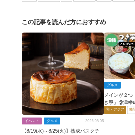
この記事を読んだ方におすすめ
グルメ
メインが２つ
き寧」@津幡
ン】
和・アジア
能
イベント
グルメ
2026.08.05
【8/19(水)～8/25(火)】熟成バスクチ