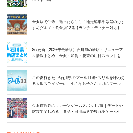
金沢駅でご飯に迷ったらここ！地元編集部厳選のおす
すめグルメ・飲食店12選【ランチ・ディナー対応】
8/7更新【2026年最新版】石川県の新店・リニューア
ル情報まとめ｜金沢・加賀・能登の注目スポットをチ
ェック！
この夏行きたい!石川県のプール11選~スリルを味わえ
る大型スライダーに、小さなお子さん向けのプール
も!~
金沢市近郊のクレーンゲームスポット7選｜デートや
家族で楽しめる！食品・日用品まで獲れるゲームセン
ター特集