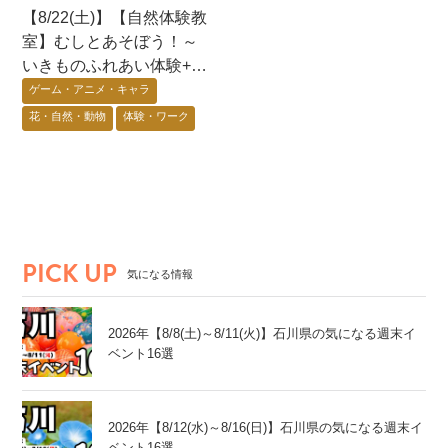
【8/22(土)】【自然体験教
室】むしとあそぼう！～
いきものふれあい体験+昆
虫展示+蟲神器体験会〜@
ゲーム・アニメ・キャラ
七尾市
花・自然・動物
体験・ワーク
能登エリア
PICK UP
気になる情報
2026年【8/8(土)～8/11(火)】石川県の気になる週末イ
ベント16選
2026年【8/12(水)～8/16(日)】石川県の気になる週末イ
ベント16選