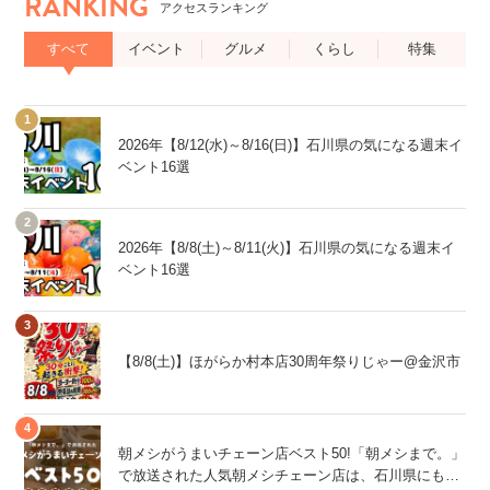
RANKING
アクセスランキング
すべて
イベント
グルメ
くらし
特集
2026年【8/12(水)～8/16(日)】石川県の気になる週末イ
ベント16選
2026年【8/8(土)～8/11(火)】石川県の気になる週末イ
ベント16選
【8/8(土)】ほがらか村本店30周年祭りじゃー@金沢市
朝メシがうまいチェーン店ベスト50!「朝メシまで。」
で放送された人気朝メシチェーン店は、石川県にもあ