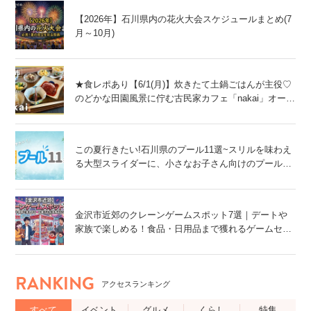
【2026年】石川県内の花火大会スケジュールまとめ(7
月～10月)
★食レポあり【6/1(月)】炊きたて土鍋ごはんが主役♡
のどかな田園風景に佇む古民家カフェ「nakai」オープ
ン！@金沢市
この夏行きたい!石川県のプール11選~スリルを味わえ
る大型スライダーに、小さなお子さん向けのプール
も!~
金沢市近郊のクレーンゲームスポット7選｜デートや
家族で楽しめる！食品・日用品まで獲れるゲームセン
ター特集
RANKING
アクセスランキング
すべて
イベント
グルメ
くらし
特集