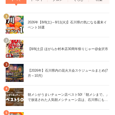
2026年【8/8(土)～8/11(火)】石川県の気になる週末イ
ベント16選
【8/8(土)】ほがらか村本店30周年祭りじゃー@金沢市
【2026年】石川県内の花火大会スケジュールまとめ(7
月～10月)
朝メシがうまいチェーン店ベスト50!「朝メシまで。」
で放送された人気朝メシチェーン店は、石川県にもあ
るあの店舗!