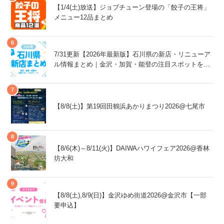
【1/4(土)放送】ジョブチューン登場の「餃子の王将」
メニュー12品まとめ
7/31更新【2026年最新版】石川県の新店・リニューア
ル情報まとめ｜金沢・加賀・能登の注目スポットをチ
ェック！
【8/8(土)】第19回田鶴浜あかりまつり2026@七尾市
【8/6(木)～8/11(火)】DAIWAハワイフェア2026@香林
坊大和
【8/8(土),8/9(日)】金沢ゆめ街道2026@金沢市【一部
要申込】