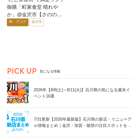
御膳「町家食堂 晴れや
か」@金沢市【さののき
ままゴハン】
和・アジア
金沢市
PICK UP
気になる情報
2026年【8/8(土)～8/11(火)】石川県の気になる週末イ
ベント16選
7/31更新【2026年最新版】石川県の新店・リニューア
ル情報まとめ｜金沢・加賀・能登の注目スポットをチ
ェック！