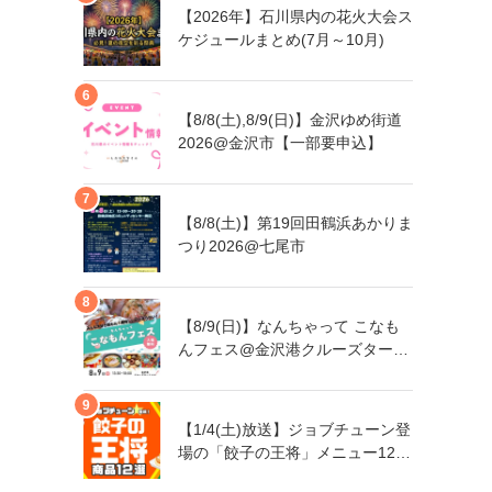
【2026年】石川県内の花火大会ス
ケジュールまとめ(7月～10月)
【8/8(土),8/9(日)】金沢ゆめ街道
2026@金沢市【一部要申込】
【8/8(土)】第19回田鶴浜あかりま
つり2026@七尾市
【8/9(日)】なんちゃって こなも
んフェス@金沢港クルーズターミ
ナル
【1/4(土)放送】ジョブチューン登
場の「餃子の王将」メニュー12品
まとめ