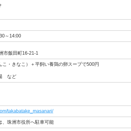
？
30～14:00
洲市飯田町16-21-1
んこ・きなこ）＋平飼い養鶏の卵スープで500円
場 など
com/takabatake_masanari/
は、珠洲市役所へ駐車可能