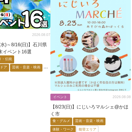
2026.08.07
2(水)～8/16(日)】石川県
末イベント16選
り・伝統
トドア
芸術・音楽・映画
・キャラ
花・自然・動物
要予約
能登エリア
金沢市
イベント
2026.08.08
【8/23(日)】にじいろマルシェ@かほ
く市
食・グルメ
芸術・音楽・映画
体験・ワーク
能登エリア