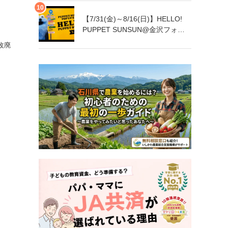
【7/31(金)～8/16(日)】HELLO!
PUPPET SUNSUN@金沢フォー
ラス【一部日程要予約】
改廃