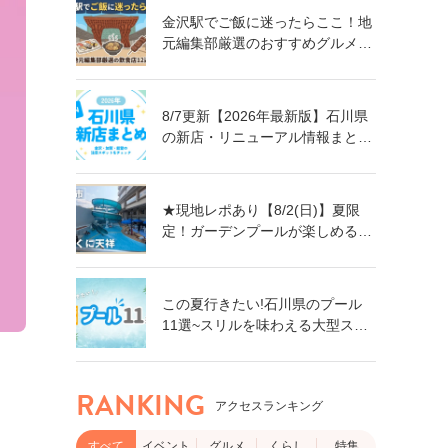
金沢駅でご飯に迷ったらここ！地
元編集部厳選のおすすめグルメ・
飲食店12選【ランチ・ディナー対
応】
8/7更新【2026年最新版】石川県
の新店・リニューアル情報まとめ
｜金沢・加賀・能登の注目スポッ
トをチェック！
★現地レポあり【8/2(日)】夏限
定！ガーデンプールが楽しめる親
子で楽しい旅館「ゆのくに天祥」
@加賀市
この夏行きたい!石川県のプール
11選~スリルを味わえる大型スラ
イダーに、小さなお子さん向けの
プールも!~
RANKING
アクセスランキング
すべて
イベント
グルメ
くらし
特集