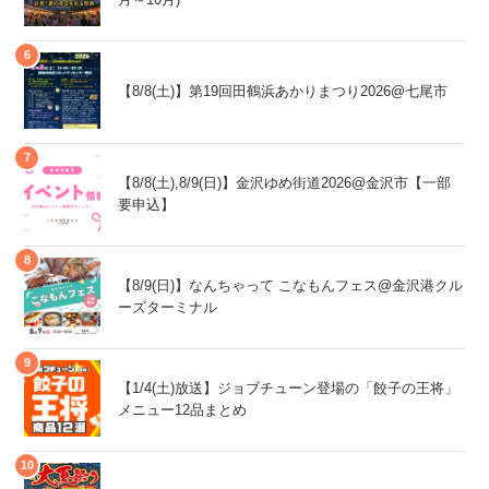
【8/8(土)】第19回田鶴浜あかりまつり2026@七尾市
【8/8(土),8/9(日)】金沢ゆめ街道2026@金沢市【一部
要申込】
【8/9(日)】なんちゃって こなもんフェス@金沢港クル
ーズターミナル
【1/4(土)放送】ジョブチューン登場の「餃子の王将」
メニュー12品まとめ