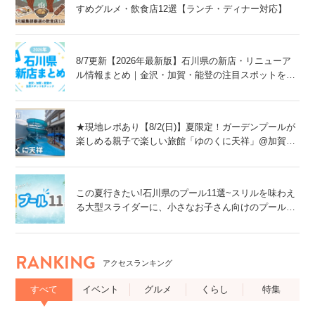
すめグルメ・飲食店12選【ランチ・ディナー対応】
8/7更新【2026年最新版】石川県の新店・リニューア
ル情報まとめ｜金沢・加賀・能登の注目スポットをチ
ェック！
★現地レポあり【8/2(日)】夏限定！ガーデンプールが
楽しめる親子で楽しい旅館「ゆのくに天祥」@加賀
市
この夏行きたい!石川県のプール11選~スリルを味わえ
る大型スライダーに、小さなお子さん向けのプール
も!~
RANKING
アクセスランキング
すべて
イベント
グルメ
くらし
特集