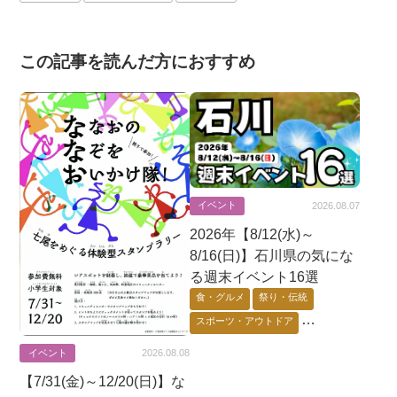
この記事を読んだ方におすすめ
イベント
2026.08.07
2026年【8/12(水)～
8/16(日)】石川県の気にな
る週末イベント16選
食・グルメ
祭り・伝統
スポーツ・アウトドア
芸術・音楽・映画
イベント
2026.08.08
ゲーム・アニメ・キャラ
【7/31(金)～12/20(日)】な
花・自然・動物
体験・ワーク