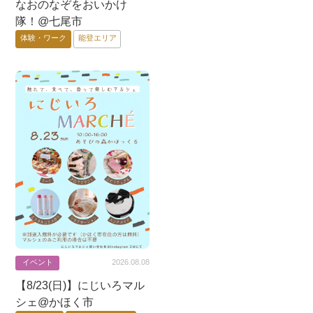
なおのなぞをおいかけ
要予約
能登エリア
金沢市
隊！@七尾市
加賀エリア
体験・ワーク
能登エリア
イベント
2026.08.08
【8/23(日)】にじいろマル
シェ@かほく市