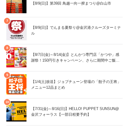
【8/9(日)】第39回 鳥越一向一揆まつり@白山市
【8/9(日)】でんまる夏祭り@金沢港クルーズターミナ
ル
【8/7日(金)～8/14(金)】とんかつ専門店「かつや」感
謝祭！150円引きキャンペーン、さらに期間中ご飯大
盛が無料！
【1/4(土)放送】ジョブチューン登場の「餃子の王将」
メニュー12品まとめ
【7/31(金)～8/16(日)】HELLO! PUPPET SUNSUN@
金沢フォーラス【一部日程要予約】