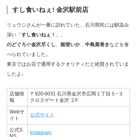
すし食いねぇ! 金沢駅前店
リュウジさんが一番に訪れていた、石川県民には馴染み
深い「
すし食いねぇ！
」。
のどぐろ
や
金沢尽くし
、
能登いか
、
中島菜巻き
などを食
べられていました。
東京ではお店で通用するクオリティだと絶賛されていま
したよ♩
店舗情
〒920-0031 石川県金沢市広岡１丁目５−３
報
クロスゲート金沢 ２F
Webサ
公式サイト
イト
公式S
Instagram
NS