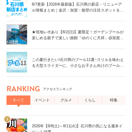
8/7更新【2026年最新版】石川県の新店・リニューア
ル情報まとめ｜金沢・加賀・能登の注目スポットをチ
ェック！
★現地レポあり【8/2(日)】夏限定！ガーデンプールが
楽しめる親子で楽しい旅館「ゆのくに天祥」@加賀
市
この夏行きたい!石川県のプール11選~スリルを味わえ
る大型スライダーに、小さなお子さん向けのプール
も!~
RANKING
アクセスランキング
すべて
イベント
グルメ
くらし
特集
2026年【8/8(土)～8/11(火)】石川県の気になる週末イ
ベント16選