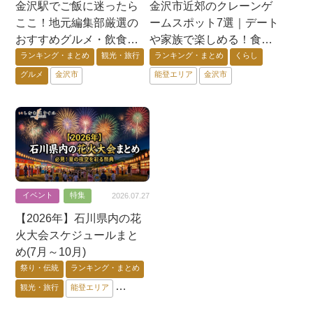
金沢市近郊のクレーンゲ
金沢駅でご飯に迷ったら
ームスポット7選｜デート
ここ！地元編集部厳選の
や家族で楽しめる！食
おすすめグルメ・飲食店
品・日用品まで獲れるゲ
12選【ランチ・ディナー
ランキング・まとめ
くらし
ランキング・まとめ
観光・旅行
ームセンター特集
対応】
能登エリア
金沢市
グルメ
金沢市
イベント
特集
2026.07.27
【2026年】石川県内の花
火大会スケジュールまと
め(7月～10月)
祭り・伝統
ランキング・まとめ
観光・旅行
能登エリア
金沢市
加賀エリア