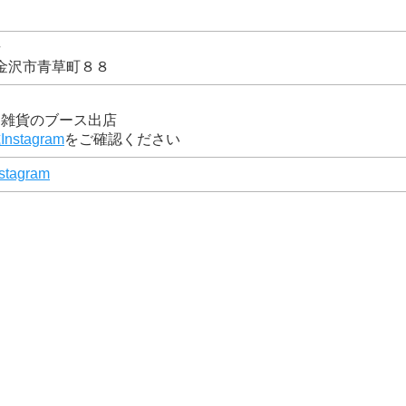
場
川県金沢市青草町８８
ド雑貨のブース出店
nstagram
をご確認ください
tagram