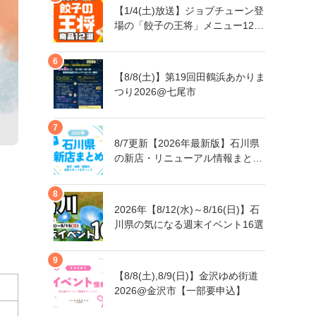
【1/4(土)放送】ジョブチューン登
場の「餃子の王将」メニュー12品
まとめ
【8/8(土)】第19回田鶴浜あかりま
つり2026@七尾市
8/7更新【2026年最新版】石川県
の新店・リニューアル情報まとめ
｜金沢・加賀・能登の注目スポッ
トをチェック！
2026年【8/12(水)～8/16(日)】石
川県の気になる週末イベント16選
【8/8(土),8/9(日)】金沢ゆめ街道
2026@金沢市【一部要申込】