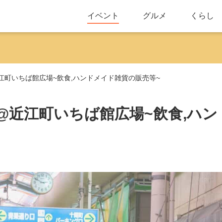
イベント
グルメ
くらし
et@近江町いちば館広場~飲食,ハンドメイド雑貨の販売等~
ket@近江町いちば館広場~飲食,ハン