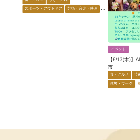
スポーツ・アウトドア
芸術・音楽・映画
ゲーム・アニメ・キャラ
花・自然・動物
体験・ワーク
要予約
能登エリア
金沢市
加賀エリア
イベント
【8/13(木)】
市
食・グルメ
芸
体験・ワーク