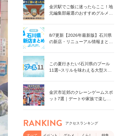
金沢駅でご飯に迷ったらここ！地
元編集部厳選のおすすめグルメ・
飲食店12選【ランチ・ディナー対
応】
8/7更新【2026年最新版】石川県
の新店・リニューアル情報まとめ
｜金沢・加賀・能登の注目スポッ
トをチェック！
この夏行きたい!石川県のプール
11選~スリルを味わえる大型スラ
イダーに、小さなお子さん向けの
プールも!~
金沢市近郊のクレーンゲームスポ
ット7選｜デートや家族で楽しめ
る！食品・日用品まで獲れるゲー
ムセンター特集
RANKING
アクセスランキング
すべて
イベント
グルメ
くらし
特集