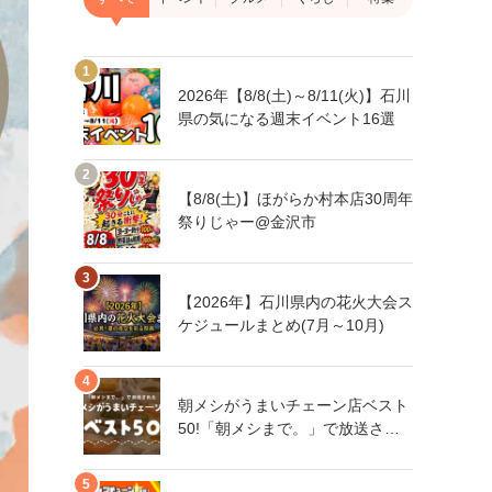
2026年【8/8(土)～8/11(火)】石川
県の気になる週末イベント16選
【8/8(土)】ほがらか村本店30周年
祭りじゃー@金沢市
【2026年】石川県内の花火大会ス
ケジュールまとめ(7月～10月)
朝メシがうまいチェーン店ベスト
50!「朝メシまで。」で放送され
た人気朝メシチェーン店は、石川
県にもあるあの店舗!