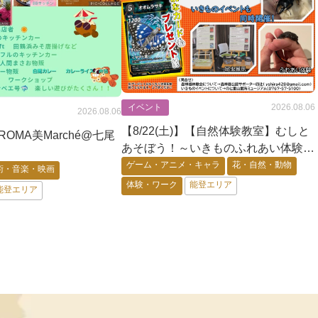
イベント
2026.08.06
2026.08.06
【8/22(土)】【自然体験教室】むしと
AROMA美Marché@七尾
あそぼう！～いきものふれあい体験
+昆虫展示+蟲神器体験会〜@七尾市
ゲーム・アニメ・キャラ
花・自然・動物
術・音楽・映画
体験・ワーク
能登エリア
能登エリア