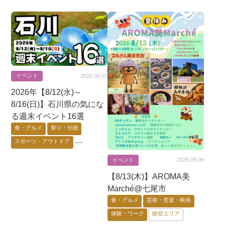
イベント
2026.08.07
2026年【8/12(水)～
8/16(日)】石川県の気にな
る週末イベント16選
食・グルメ
祭り・伝統
スポーツ・アウトドア
芸術・音楽・映画
イベント
2026.08.06
ゲーム・アニメ・キャラ
【8/13(木)】AROMA美
花・自然・動物
体験・ワーク
Marché@七尾市
要予約
能登エリア
金沢市
食・グルメ
芸術・音楽・映画
加賀エリア
体験・ワーク
能登エリア