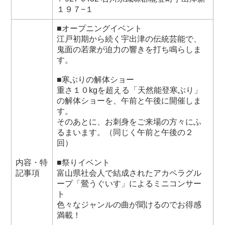
１９７−１
■オープニングイベント
江戸初期から続く宇出津の伝統芸能で、
鬼面の若衆が迫力の響きを打ち鳴らしま
す。
■寒ぶりの解体ショー
重さ１０kgを超える「天然能登寒ぶり」
の解体ショーを、午前と午後に開催しま
す。
そのあとに、お刺身をご来場の方々にふ
るまいます。（同じく午前と午後の２
回）
内容・特
■祭りイベント
記事項
富山県社会人で結成されたアカペラグル
ープ「鶯うぐいす」によるミニコンサー
ト
色々なジャンルの曲が聞けるのでお得感
満載！