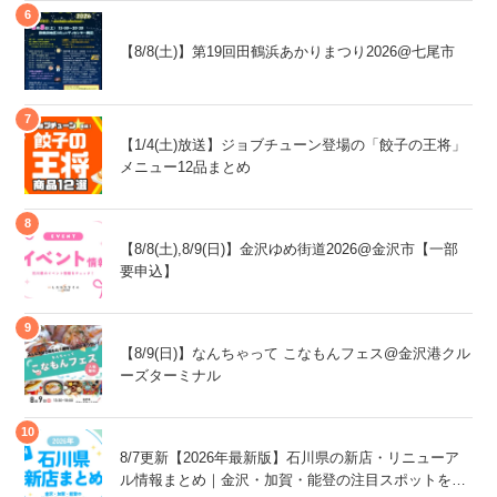
【8/8(土)】第19回田鶴浜あかりまつり2026@七尾市
【1/4(土)放送】ジョブチューン登場の「餃子の王将」
メニュー12品まとめ
【8/8(土),8/9(日)】金沢ゆめ街道2026@金沢市【一部
要申込】
【8/9(日)】なんちゃって こなもんフェス@金沢港クル
ーズターミナル
8/7更新【2026年最新版】石川県の新店・リニューア
ル情報まとめ｜金沢・加賀・能登の注目スポットをチ