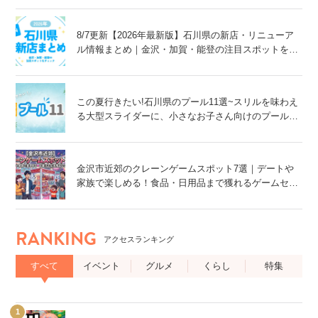
8/7更新【2026年最新版】石川県の新店・リニューア
ル情報まとめ｜金沢・加賀・能登の注目スポットをチ
ェック！
この夏行きたい!石川県のプール11選~スリルを味わえ
る大型スライダーに、小さなお子さん向けのプール
も!~
金沢市近郊のクレーンゲームスポット7選｜デートや
家族で楽しめる！食品・日用品まで獲れるゲームセン
ター特集
RANKING
アクセスランキング
すべて
イベント
グルメ
くらし
特集