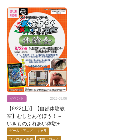
イベント
2026.08.06
【8/22(土)】【自然体験教
室】むしとあそぼう！～
いきものふれあい体験+昆
虫展示+蟲神器体験会〜@
ゲーム・アニメ・キャラ
七尾市
花・自然・動物
体験・ワーク