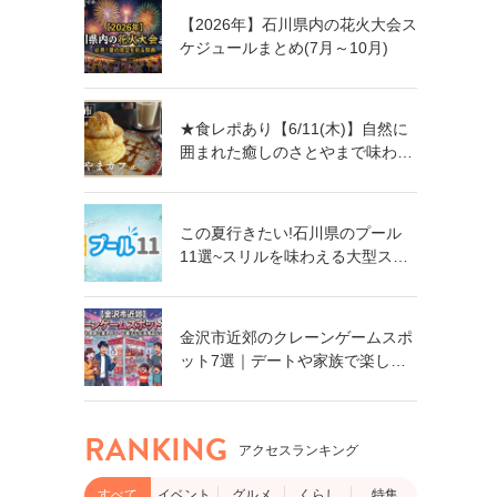
【2026年】石川県内の花火大会ス
ケジュールまとめ(7月～10月)
★食レポあり【6/11(木)】自然に
囲まれた癒しのさとやまで味わう
絶品パンケーキ「さとやまカフ
ェ」@能美市
この夏行きたい!石川県のプール
11選~スリルを味わえる大型スラ
イダーに、小さなお子さん向けの
プールも!~
金沢市近郊のクレーンゲームスポ
ット7選｜デートや家族で楽しめ
る！食品・日用品まで獲れるゲー
ムセンター特集
RANKING
アクセスランキング
すべて
イベント
グルメ
くらし
特集