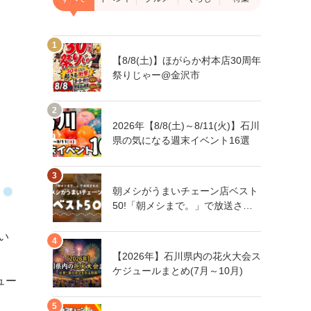
【8/8(土)】ほがらか村本店30周年
祭りじゃー@金沢市
2026年【8/8(土)～8/11(火)】石川
県の気になる週末イベント16選
朝メシがうまいチェーン店ベスト
50!「朝メシまで。」で放送され
た人気朝メシチェーン店は、石川
県にもあるあの店舗!
い
【2026年】石川県内の花火大会ス
ケジュールまとめ(7月～10月)
ュー