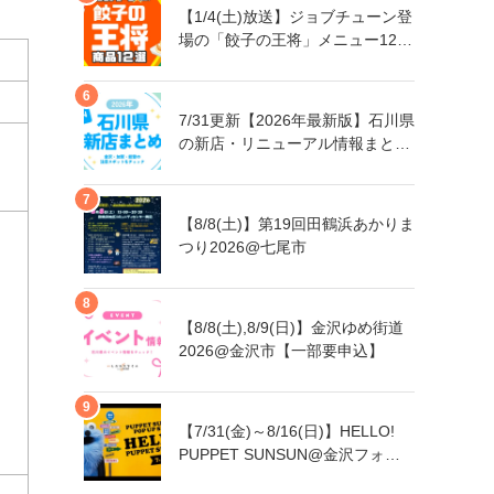
【1/4(土)放送】ジョブチューン登
場の「餃子の王将」メニュー12品
まとめ
7/31更新【2026年最新版】石川県
の新店・リニューアル情報まとめ
｜金沢・加賀・能登の注目スポッ
トをチェック！
【8/8(土)】第19回田鶴浜あかりま
つり2026@七尾市
【8/8(土),8/9(日)】金沢ゆめ街道
2026@金沢市【一部要申込】
【7/31(金)～8/16(日)】HELLO!
PUPPET SUNSUN@金沢フォー
ラス【一部日程要予約】