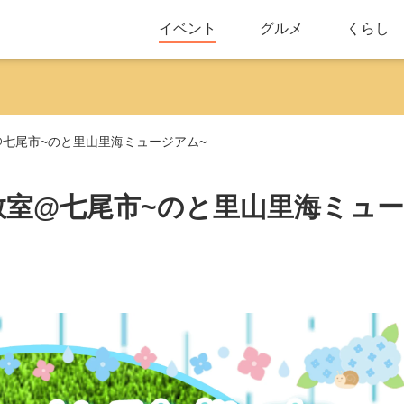
イベント
グルメ
くらし
室@七尾市~のと里山里海ミュージアム~
験教室@七尾市~のと里山里海ミュー