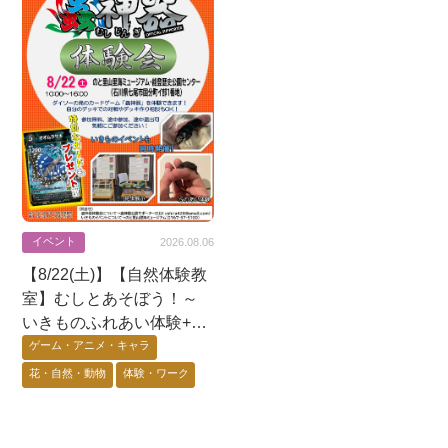
イベント
2026.08.06
【8/22(土)】【自然体験教
室】むしとあそぼう！～
いきものふれあい体験+昆
虫展示+蟲神器体験会〜@
ゲーム・アニメ・キャラ
七尾市
花・自然・動物
体験・ワーク
能登エリア