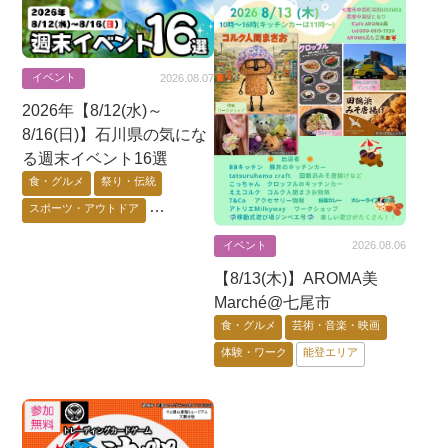
イベント
2026.08.07
2026年【8/12(水)～
8/16(日)】石川県の気にな
る週末イベント16選
食・グルメ
祭り・伝統
スポーツ・アウトドア
芸術・音楽・映画
イベント
2026.08.06
ゲーム・アニメ・キャラ
【8/13(木)】AROMA美
花・自然・動物
体験・ワーク
Marché@七尾市
要予約
能登エリア
金沢市
食・グルメ
芸術・音楽・映画
加賀エリア
体験・ワーク
能登エリア