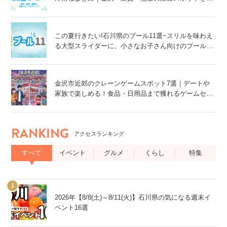
ェック！
この夏行きたい!石川県のプール11選~スリルを味わえ
る大型スライダーに、小さなお子さん向けのプール
も!~
金沢市近郊のクレーンゲームスポット7選｜デートや
家族で楽しめる！食品・日用品まで獲れるゲームセン
ター特集
RANKING
アクセスランキング
すべて
イベント
グルメ
くらし
特集
2026年【8/8(土)～8/11(火)】石川県の気になる週末イ
ベント16選