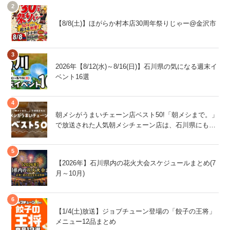
【8/8(土)】ほがらか村本店30周年祭りじゃー@金沢市
2026年【8/12(水)～8/16(日)】石川県の気になる週末イ
ベント16選
朝メシがうまいチェーン店ベスト50!「朝メシまで。」
で放送された人気朝メシチェーン店は、石川県にもあ
るあの店舗!
【2026年】石川県内の花火大会スケジュールまとめ(7
月～10月)
【1/4(土)放送】ジョブチューン登場の「餃子の王将」
メニュー12品まとめ