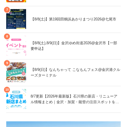
【8/8(土)】第19回田鶴浜あかりまつり2026@七尾市
【8/8(土),8/9(日)】金沢ゆめ街道2026@金沢市【一部
要申込】
【8/9(日)】なんちゃって こなもんフェス@金沢港クル
ーズターミナル
8/7更新【2026年最新版】石川県の新店・リニューア
ル情報まとめ｜金沢・加賀・能登の注目スポットをチ
ェック！