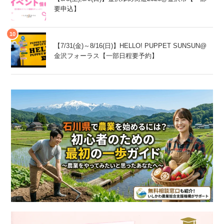
要申込】
【7/31(金)～8/16(日)】HELLO! PUPPET SUNSUN@
金沢フォーラス【一部日程要予約】