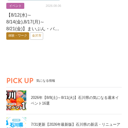
イベント
2026.08.06
【8/12(水)～
8/14(金),8/17(月)～
8/21(金)】まいぶん・バッ
クヤード・ツアー@金沢
体験・ワーク
金沢市
市
PICK UP
気になる情報
2026年【8/8(土)～8/11(火)】石川県の気になる週末イ
ベント16選
7/31更新【2026年最新版】石川県の新店・リニューア