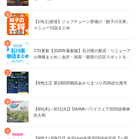
【1/4(土)放送】ジョブチューン登場の「餃子の王将」
メニュー12品まとめ
7/31更新【2026年最新版】石川県の新店・リニューア
ル情報まとめ｜金沢・加賀・能登の注目スポットをチ
ェック！
【8/8(土)】第19回田鶴浜あかりまつり2026@七尾市
【8/6(木)～8/11(火)】DAIWAハワイフェア2026@香林
坊大和
【8/8(土),8/9(日)】金沢ゆめ街道2026@金沢市【一部