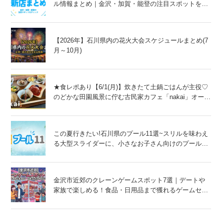
ル情報まとめ｜金沢・加賀・能登の注目スポットをチ
ェック！
【2026年】石川県内の花火大会スケジュールまとめ(7
月～10月)
★食レポあり【6/1(月)】炊きたて土鍋ごはんが主役♡
のどかな田園風景に佇む古民家カフェ「nakai」オープ
ン！@金沢市
この夏行きたい!石川県のプール11選~スリルを味わえ
る大型スライダーに、小さなお子さん向けのプール
も!~
金沢市近郊のクレーンゲームスポット7選｜デートや
家族で楽しめる！食品・日用品まで獲れるゲームセン
ター特集