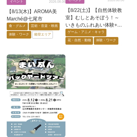
2026.08.06
イベント
2026.08.06
【8/22(土)】【自然体験教
【8/13(木)】AROMA美
室】むしとあそぼう！～
Marché@七尾市
いきものふれあい体験+昆
食・グルメ
芸術・音楽・映画
虫展示+蟲神器体験会〜@
ゲーム・アニメ・キャラ
体験・ワーク
能登エリア
七尾市
花・自然・動物
体験・ワーク
能登エリア