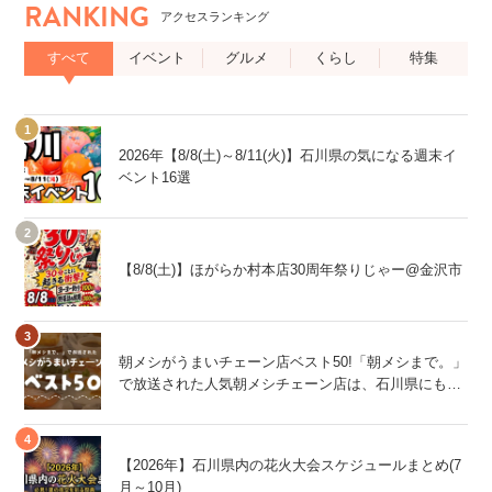
RANKING
アクセスランキング
すべて
イベント
グルメ
くらし
特集
2026年【8/8(土)～8/11(火)】石川県の気になる週末イ
ベント16選
【8/8(土)】ほがらか村本店30周年祭りじゃー@金沢市
朝メシがうまいチェーン店ベスト50!「朝メシまで。」
で放送された人気朝メシチェーン店は、石川県にもあ
るあの店舗!
【2026年】石川県内の花火大会スケジュールまとめ(7
月～10月)