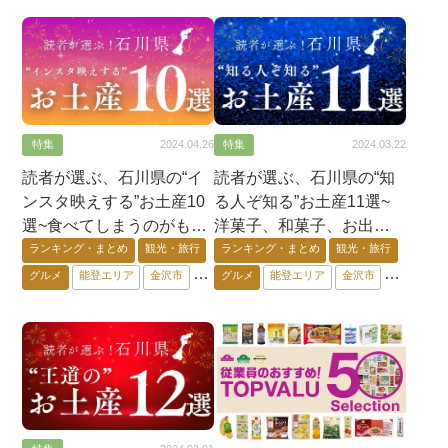
特集
特集
2024.04.26
2024.03.22
読者が選ぶ、石川県の“イ
読者が選ぶ、石川県の“知
ンスタ映えする”お土産10
る人ぞ知る”お土産11選~
選~食べてしまうのがもっ
洋菓子、和菓子、お出汁!?
たいない！~
~
ランキング・まとめ
観光・旅行
ランキング・まとめ
観光・旅行
グルメ
能登エリア
金沢市
グルメ
能登エリア
金沢市
加賀エリア
石川県外
加賀エリア
石川県外
オンライン
オンライン