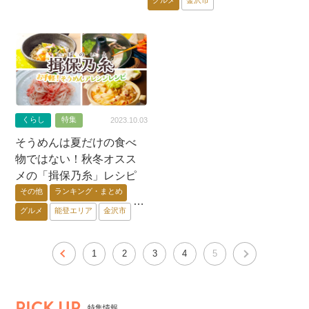
くらし
特集
2023.10.03
そうめんは夏だけの食べ
物ではない！秋冬オスス
メの「揖保乃糸」レシピ
その他
ランキング・まとめ
グルメ
能登エリア
金沢市
加賀エリア
石川県外
1
2
3
4
5
PICK UP
特集情報