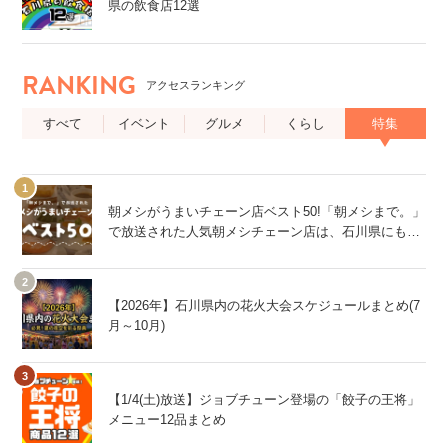
県の飲食店12選
RANKING
アクセスランキング
すべて
イベント
グルメ
くらし
特集
朝メシがうまいチェーン店ベスト50!「朝メシまで。」
で放送された人気朝メシチェーン店は、石川県にもあ
るあの店舗!
【2026年】石川県内の花火大会スケジュールまとめ(7
月～10月)
【1/4(土)放送】ジョブチューン登場の「餃子の王将」
メニュー12品まとめ