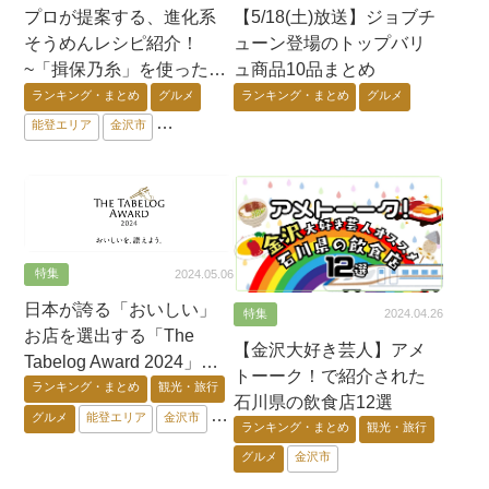
プロが提案する、進化系
【5/18(土)放送】ジョブチ
そうめんレシピ紹介！
ューン登場のトップバリ
~「揖保乃糸」を使った新
ュ商品10品まとめ
しい味~
ランキング・まとめ
グルメ
ランキング・まとめ
グルメ
能登エリア
金沢市
加賀エリア
石川県外
オンライン
特集
2024.05.06
日本が誇る「おいしい」
特集
2024.04.26
お店を選出する「The
【金沢大好き芸人】アメ
Tabelog Award 2024」に
トーーク！で紹介された
て石川県の名店が多数受
ランキング・まとめ
観光・旅行
石川県の飲食店12選
賞！
グルメ
能登エリア
金沢市
ランキング・まとめ
観光・旅行
加賀エリア
石川県外
グルメ
金沢市