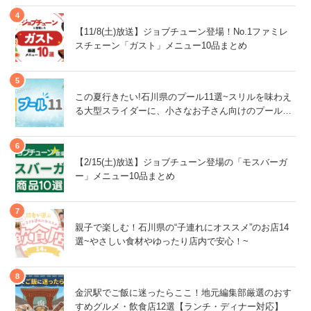
【11/8(土)放送】ジョブチューン登場！No.1ファミレ
スチェーン「ガスト」メニュー10品まとめ
この夏行きたい!石川県のプール11選~スリルを味わえ
る大型スライダーに、小さなお子さん向けのプール
も!~
【2/15(土)放送】ジョブチューン登場の「モスバーガ
ー」メニュー10品まとめ
親子で楽しむ！石川県の“子連れにオススメ”のお店14
選~やさしい食材やゆったり店内で安心！~
金沢駅でご飯に迷ったらここ！地元編集部厳選のおす
すめグルメ・飲食店12選【ランチ・ディナー対応】