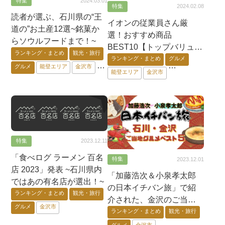
特集
2024.03.01
特集
2024.02.08
読者が選ぶ、石川県の“王
イオンの従業員さん厳
道の”お土産12選~銘菓か
選！おすすめ商品
らソウルフードまで！~
BEST10【トップバリュ
ランキング・まとめ
観光・旅行
５０セレクション】
ランキング・まとめ
グルメ
グルメ
能登エリア
金沢市
能登エリア
金沢市
加賀エリア
石川県外
加賀エリア
石川県外
オンライン
特集
2023.12.11
「食べログ ラーメン 百名
特集
2023.12.01
店 2023」発表 ~石川県内
「加藤浩次＆小泉孝太郎
ではあの有名店が選出！~
の日本イチバン旅」で紹
ランキング・まとめ
観光・旅行
介された、金沢のご当地
グルメ
金沢市
グルメベスト5！
ランキング・まとめ
観光・旅行
グルメ
金沢市