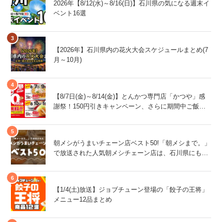
2026年【8/12(水)～8/16(日)】石川県の気になる週末イ
ベント16選
【2026年】石川県内の花火大会スケジュールまとめ(7
月～10月)
【8/7日(金)～8/14(金)】とんかつ専門店「かつや」感
謝祭！150円引きキャンペーン、さらに期間中ご飯大
盛が無料！
朝メシがうまいチェーン店ベスト50!「朝メシまで。」
で放送された人気朝メシチェーン店は、石川県にもあ
るあの店舗!
【1/4(土)放送】ジョブチューン登場の「餃子の王将」
メニュー12品まとめ