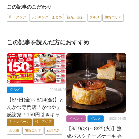
この記事のこだわり
和・アジア
ランキング・まとめ
観光・旅行
グルメ
加賀エリア
この記事を読んだ方におすすめ
グルメ
2026.08.08
【8/7日(金)～8/14(金)】と
んかつ専門店「かつや」
感謝祭！150円引きキャン
イベント
グルメ
2026.08.05
ペーン、さらに期間中ご
キャンペーン
和・アジア
【8/19(水)～8/25(火)】熟
飯大盛が無料！
金沢市
加賀エリア
石川県外
成バスクチーズケーキ 香