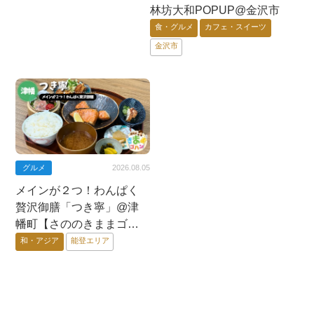
林坊大和POPUP@金沢市
食・グルメ
カフェ・スイーツ
金沢市
グルメ
2026.08.05
メインが２つ！わんぱく
贅沢御膳「つき寧」@津
幡町【さののきままゴハ
ン】
和・アジア
能登エリア