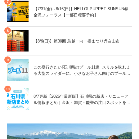
【7/31(金)～8/16(日)】HELLO! PUPPET SUNSUN@
金沢フォーラス【一部日程要予約】
【8/9(日)】第39回 鳥越一向一揆まつり@白山市
この夏行きたい!石川県のプール11選~スリルを味わえ
る大型スライダーに、小さなお子さん向けのプール
も!~
8/7更新【2026年最新版】石川県の新店・リニューア
ル情報まとめ｜金沢・加賀・能登の注目スポットをチ
ェック！