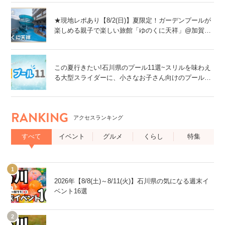
★現地レポあり【8/2(日)】夏限定！ガーデンプールが
楽しめる親子で楽しい旅館「ゆのくに天祥」@加賀
市
この夏行きたい!石川県のプール11選~スリルを味わえ
る大型スライダーに、小さなお子さん向けのプール
も!~
RANKING
アクセスランキング
すべて
イベント
グルメ
くらし
特集
2026年【8/8(土)～8/11(火)】石川県の気になる週末イ
ベント16選