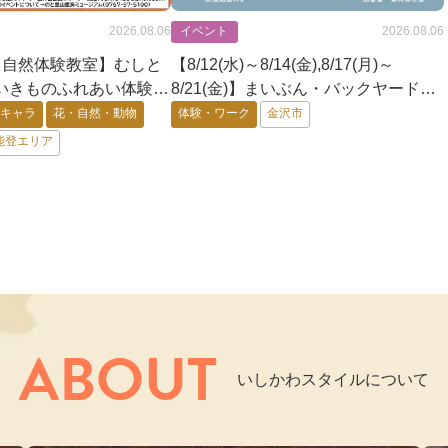
イベント
2026.08.06
2026.08.06
【8/12(水)～8/14(金),8/17(月)～
)】【自然体験教室】むしと
8/21(金)】まいぶん・バックヤード・
いきものふれあい体験
ツアー@金沢市
蟲神器体験会〜@七尾市
体験・ワーク
金沢市
・キャラ
花・自然・動物
能登エリア
ABOUT
いしかわスタイルについて