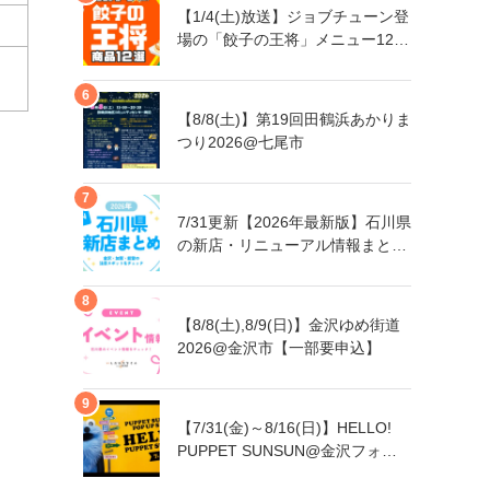
【1/4(土)放送】ジョブチューン登
場の「餃子の王将」メニュー12品
まとめ
【8/8(土)】第19回田鶴浜あかりま
つり2026@七尾市
7/31更新【2026年最新版】石川県
の新店・リニューアル情報まとめ
｜金沢・加賀・能登の注目スポッ
トをチェック！
【8/8(土),8/9(日)】金沢ゆめ街道
2026@金沢市【一部要申込】
【7/31(金)～8/16(日)】HELLO!
PUPPET SUNSUN@金沢フォー
ラス【一部日程要予約】