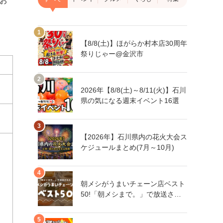
お
【8/8(土)】ほがらか村本店30周年
祭りじゃー@金沢市
2026年【8/8(土)～8/11(火)】石川
県の気になる週末イベント16選
【2026年】石川県内の花火大会ス
ケジュールまとめ(7月～10月)
朝メシがうまいチェーン店ベスト
50!「朝メシまで。」で放送され
た人気朝メシチェーン店は、石川
県にもあるあの店舗!