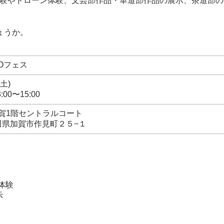
体験やドローン体験、文芸部作品・華道部作品の展示、茶道部の
ょうか。
KOフェス
土)
3:00〜15:00
賀1階セントラルコート
 石川県加賀市作見町２５−１
体験
示