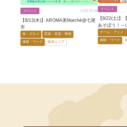
イベント
イベント
2026.08.06
【8/22(土
【8/13(木)】AROMA美Marché@七尾
あそぼう！～
市
+昆虫展示+
ゲーム・アニメ
食・グルメ
芸術・音楽・映画
体験・ワーク
体験・ワーク
能登エリア