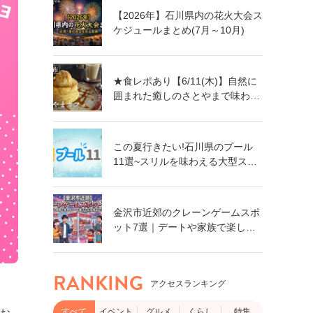
【2026年】石川県内の花火大会ス
ケジュールまとめ(7月～10月)
★食レポあり【6/11(木)】自然に
囲まれた癒しのさとやまで味わう
絶品パンケーキ「さとやまカフ
ェ」@能美市
この夏行きたい!石川県のプール
11選~スリルを味わえる大型スラ
イダーに、小さなお子さん向けの
プールも!~
金沢市近郊のクレーンゲームスポ
ット7選｜デートや家族で楽しめ
る！食品・日用品まで獲れるゲー
ムセンター特集
RANKING
アクセスランキング
すべて
イベント
グルメ
くらし
特集