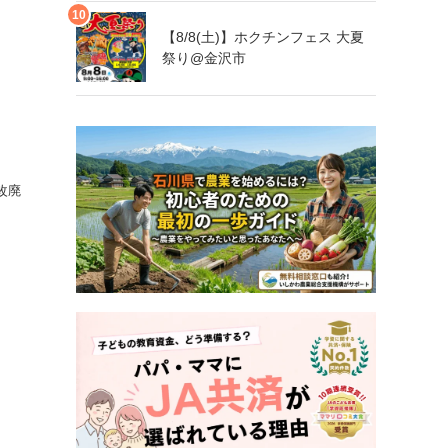
【8/8(土)】ホクチンフェス 大夏
祭り@金沢市
改廃