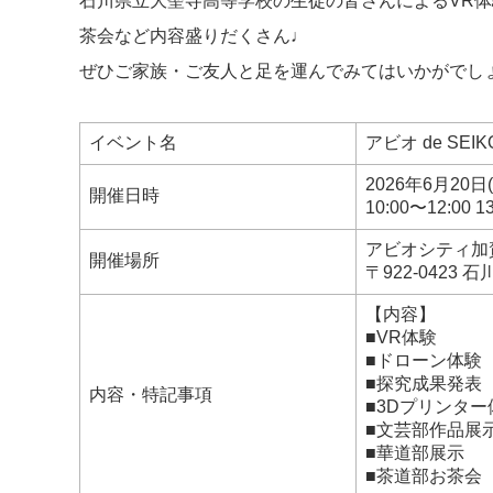
石川県立大聖寺高等学校の生徒の皆さんによるVR
茶会など内容盛りだくさん♩
ぜひご家族・ご友人と足を運んでみてはいかがでし
イベント名
アビオ de SEI
2026年6月20日(
開催日時
10:00〜12:00 1
アビオシティ加
開催場所
〒922-0423
【内容】
■VR体験
■ドローン体験
■探究成果発表
内容・特記事項
■3Dプリンター
■文芸部作品展
■華道部展示
■茶道部お茶会