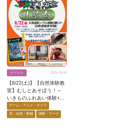
イベント
2026.08.06
【8/22(土)】【自然体験教
室】むしとあそぼう！～
いきものふれあい体験+昆
虫展示+蟲神器体験会〜@
ゲーム・アニメ・キャラ
七尾市
花・自然・動物
体験・ワーク
能登エリア