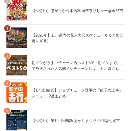
【8/8(土)】ほがらか村本店30周年祭りじゃー@金沢市
【2026年】石川県内の花火大会スケジュールまとめ(7
月～10月)
朝メシがうまいチェーン店ベスト50!「朝メシまで。」
で放送された人気朝メシチェーン店は、石川県にもあ
るあの店舗!
【1/4(土)放送】ジョブチューン登場の「餃子の王将」
メニュー12品まとめ
【8/8(土)】第19回田鶴浜あかりまつり2026@七尾市