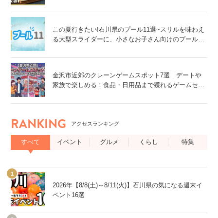
ン！@金沢市
この夏行きたい!石川県のプール11選~スリルを味わえ
る大型スライダーに、小さなお子さん向けのプール
も!~
金沢市近郊のクレーンゲームスポット7選｜デートや
家族で楽しめる！食品・日用品まで獲れるゲームセン
ター特集
RANKING
アクセスランキング
すべて
イベント
グルメ
くらし
特集
2026年【8/8(土)～8/11(火)】石川県の気になる週末イ
ベント16選