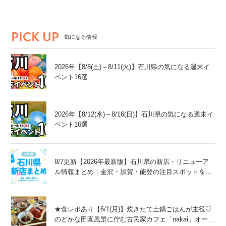
PICK UP
気になる情報
2026年【8/8(土)～8/11(火)】石川県の気になる週末イ
ベント16選
2026年【8/12(水)～8/16(日)】石川県の気になる週末イ
ベント16選
8/7更新【2026年最新版】石川県の新店・リニューア
ル情報まとめ｜金沢・加賀・能登の注目スポットをチ
ェック！
★食レポあり【6/1(月)】炊きたて土鍋ごはんが主役♡
のどかな田園風景に佇む古民家カフェ「nakai」オープ