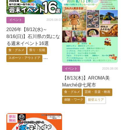
イベント
2026.08.07
2026年【8/12(水)～
8/16(日)】石川県の気にな
る週末イベント16選
食・グルメ
祭り・伝統
スポーツ・アウトドア
芸術・音楽・映画
イベント
2026.08.06
ゲーム・アニメ・キャラ
【8/13(木)】AROMA美
花・自然・動物
体験・ワーク
Marché@七尾市
要予約
能登エリア
金沢市
食・グルメ
芸術・音楽・映画
加賀エリア
体験・ワーク
能登エリア