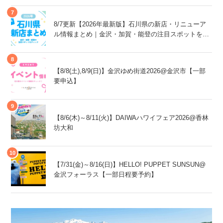
8/7更新【2026年最新版】石川県の新店・リニューア
ル情報まとめ｜金沢・加賀・能登の注目スポットをチ
ェック！
【8/8(土),8/9(日)】金沢ゆめ街道2026@金沢市【一部
要申込】
【8/6(木)～8/11(火)】DAIWAハワイフェア2026@香林
坊大和
【7/31(金)～8/16(日)】HELLO! PUPPET SUNSUN@
金沢フォーラス【一部日程要予約】