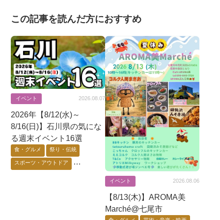
この記事を読んだ方におすすめ
イベント
2026.08.07
2026年【8/12(水)～
8/16(日)】石川県の気にな
る週末イベント16選
食・グルメ
祭り・伝統
スポーツ・アウトドア
芸術・音楽・映画
イベント
2026.08.06
ゲーム・アニメ・キャラ
【8/13(木)】AROMA美
花・自然・動物
体験・ワーク
Marché@七尾市
要予約
能登エリア
金沢市
食・グルメ
芸術・音楽・映画