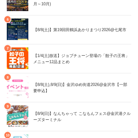
月～10月)
【8/8(土)】第19回田鶴浜あかりまつり2026@七尾市
【1/4(土)放送】ジョブチューン登場の「餃子の王将」
メニュー12品まとめ
【8/8(土),8/9(日)】金沢ゆめ街道2026@金沢市【一部
要申込】
【8/9(日)】なんちゃって こなもんフェス@金沢港クル
ーズターミナル