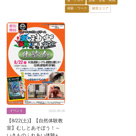
加賀エリア
体験・ワーク
能登エリア
イベント
2026.08.06
【8/22(土)】【自然体験教
室】むしとあそぼう！～
いきものふれあい体験+昆