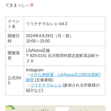
てきまっし～
イベン
リリナナマルシェ vol.3
ト名
開催日
2024年4月29日（月・祝）
時
10:00～15:00
LilyNana店舗
開催場
〒925-0141 石川県羽咋郡志賀町高浜町ケ
所
２９
Instagram
・
小さな雑貨屋 LilyNana/石川県/志賀町/
公式SN
能登
(主催者様)
S
・
リリナナマルシェ
(参加される作家様の
紹介など)