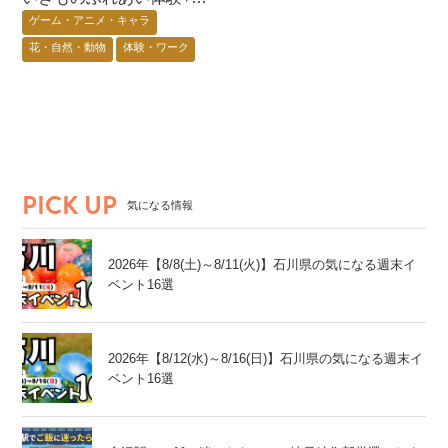
虫展示+蟲神器体験会〜@
ゲーム・アニメ・キャラ
七尾市
花・自然・動物
体験・ワーク
能登エリア
PICK UP
気になる情報
2026年【8/8(土)～8/11(火)】石川県の気になる週末イ
ベント16選
2026年【8/12(水)～8/16(日)】石川県の気になる週末イ
ベント16選