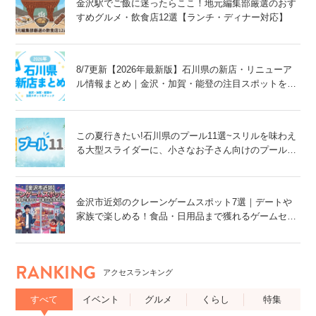
金沢駅でご飯に迷ったらここ！地元編集部厳選のおす
すめグルメ・飲食店12選【ランチ・ディナー対応】
8/7更新【2026年最新版】石川県の新店・リニューア
ル情報まとめ｜金沢・加賀・能登の注目スポットをチ
ェック！
この夏行きたい!石川県のプール11選~スリルを味わえ
る大型スライダーに、小さなお子さん向けのプール
も!~
金沢市近郊のクレーンゲームスポット7選｜デートや
家族で楽しめる！食品・日用品まで獲れるゲームセン
ター特集
RANKING
アクセスランキング
すべて
イベント
グルメ
くらし
特集