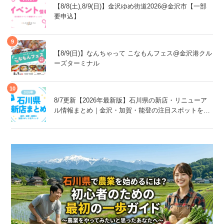
【8/8(土),8/9(日)】金沢ゆめ街道2026@金沢市【一部
要申込】
【8/9(日)】なんちゃって こなもんフェス@金沢港クル
ーズターミナル
8/7更新【2026年最新版】石川県の新店・リニューア
ル情報まとめ｜金沢・加賀・能登の注目スポットをチ
ェック！