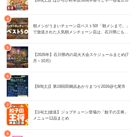
【8/8(土)】ほがらか村本店30周年祭りじゃー@金沢市
朝メシがうまいチェーン店ベスト50!「朝メシまで。」
で放送された人気朝メシチェーン店は、石川県にもあ
るあの店舗!
【2026年】石川県内の花火大会スケジュールまとめ(7
月～10月)
【8/8(土)】第19回田鶴浜あかりまつり2026@七尾市
【1/4(土)放送】ジョブチューン登場の「餃子の王将」
メニュー12品まとめ