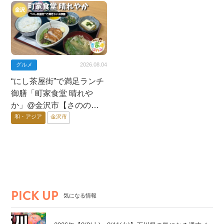
グルメ
2026.08.04
“にし茶屋街”で満足ランチ
御膳「町家食堂 晴れや
か」@金沢市【さののき
ままゴハン】
和・アジア
金沢市
PICK UP
気になる情報