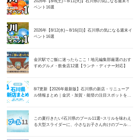
2026年【8/8(土)～8/11(火)】石川県の気になる週末イ
ベント16選
2026年【8/12(水)～8/16(日)】石川県の気になる週末イ
ベント16選
金沢駅でご飯に迷ったらここ！地元編集部厳選のおす
すめグルメ・飲食店12選【ランチ・ディナー対応】
8/7更新【2026年最新版】石川県の新店・リニューア
ル情報まとめ｜金沢・加賀・能登の注目スポットをチ
ェック！
この夏行きたい!石川県のプール11選~スリルを味わえ
る大型スライダーに、小さなお子さん向けのプール
も!~