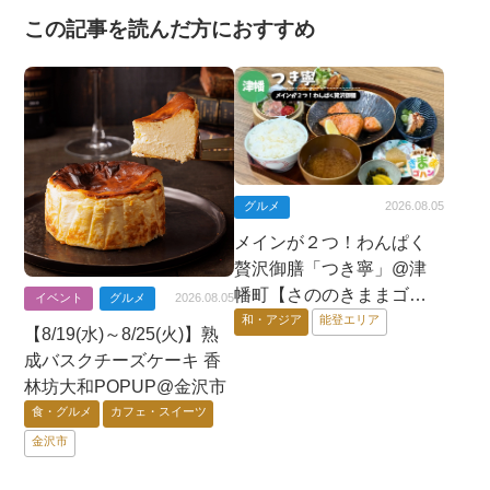
この記事を読んだ方におすすめ
グルメ
2026.08.05
メインが２つ！わんぱく
贅沢御膳「つき寧」@津
幡町【さののきままゴハ
イベント
グルメ
2026.08.05
ン】
和・アジア
能登エリア
【8/19(水)～8/25(火)】熟
成バスクチーズケーキ 香
林坊大和POPUP@金沢市
食・グルメ
カフェ・スイーツ
金沢市