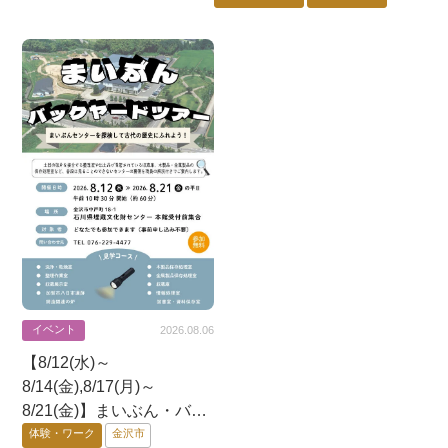
能登エリア
イベント
2026.08.06
【8/12(水)～
8/14(金),8/17(月)～
8/21(金)】まいぶん・バッ
クヤード・ツアー@金沢
体験・ワーク
金沢市