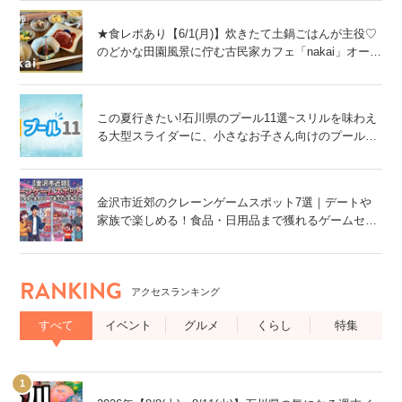
★食レポあり【6/1(月)】炊きたて土鍋ごはんが主役♡
のどかな田園風景に佇む古民家カフェ「nakai」オープ
ン！@金沢市
この夏行きたい!石川県のプール11選~スリルを味わえ
る大型スライダーに、小さなお子さん向けのプール
も!~
金沢市近郊のクレーンゲームスポット7選｜デートや
家族で楽しめる！食品・日用品まで獲れるゲームセン
ター特集
RANKING
アクセスランキング
すべて
イベント
グルメ
くらし
特集