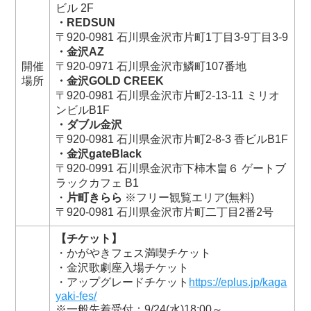
ビル 2F
・REDSUN
〒920-0981 石川県金沢市片町1丁目3-9丁目3-9
・金沢AZ
開催
〒920-0971 石川県金沢市鱗町107番地
場所
・金沢GOLD CREEK
〒920-0981 石川県金沢市片町2-13-11 ミリオ
ンビルB1F
・ダブル金沢
〒920-0981 石川県金沢市片町2-8-3 香ビルB1F
・金沢gateBlack
〒920-0991 石川県金沢市下柿木畠６ ゲートブ
ラックカフェ B1
・
片町きらら
※フリー観覧エリア(無料)
〒920-0981 石川県金沢市片町二丁目2番2号
【チケット】
・かがやきフェス満喫チケット
・金沢歌劇座入場チケット
・アップグレードチケット
https://eplus.jp/kaga
yaki-fes/
※一般先着受付：9/24(水)18:00～