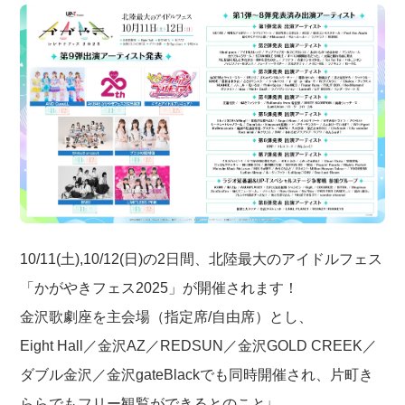
10/11(土),10/12(日)の2日間、北陸最大のアイドルフェス
「かがやきフェス2025」が開催されます！
金沢歌劇座を主会場（指定席/自由席）とし、
Eight Hall／金沢AZ／REDSUN／金沢GOLD CREEK／
ダブル金沢／金沢gateBlackでも同時開催され、片町き
ららでもフリー観覧ができるとのこと♩