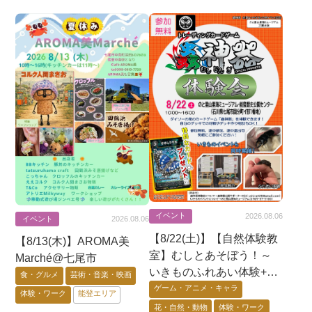
イベント
2026.08.06
イベント
2026.08.06
【8/22(土)】【自然体験教
【8/13(木)】AROMA美
室】むしとあそぼう！～
Marché@七尾市
いきものふれあい体験+昆
食・グルメ
芸術・音楽・映画
虫展示+蟲神器体験会〜@
ゲーム・アニメ・キャラ
体験・ワーク
能登エリア
七尾市
花・自然・動物
体験・ワーク