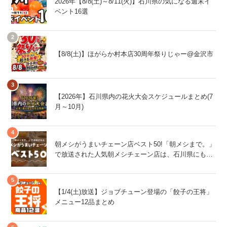
2026年【8/8(土)～8/11(火)】石川県の気になる週末イ
ベント16選
【8/8(土)】ほがらか村本店30周年祭りじゃー@金沢市
【2026年】石川県内の花火大会スケジュールまとめ(7
月～10月)
朝メシがうまいチェーン店ベスト50!「朝メシまで。」
で放送された人気朝メシチェーン店は、石川県にもあ
るあの店舗!
【1/4(土)放送】ジョブチューン登場の「餃子の王将」
メニュー12品まとめ