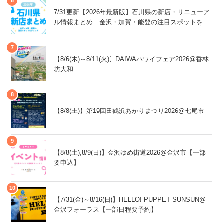
7/31更新【2026年最新版】石川県の新店・リニューア
ル情報まとめ｜金沢・加賀・能登の注目スポットをチ
ェック！
【8/6(木)～8/11(火)】DAIWAハワイフェア2026@香林
坊大和
【8/8(土)】第19回田鶴浜あかりまつり2026@七尾市
【8/8(土),8/9(日)】金沢ゆめ街道2026@金沢市【一部
要申込】
【7/31(金)～8/16(日)】HELLO! PUPPET SUNSUN@
金沢フォーラス【一部日程要予約】