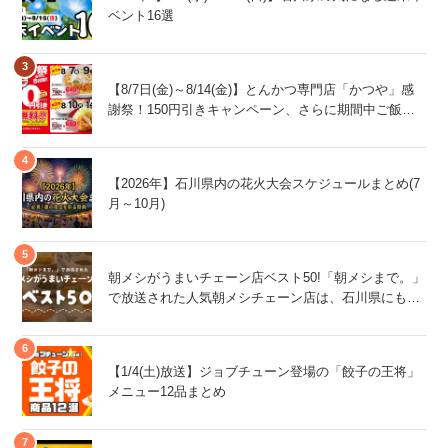
ベント16選
【8/7日(金)～8/14(金)】とんかつ専門店「かつや」感
謝祭！150円引きキャンペーン、さらに期間中ご飯大
盛が無料！
【2026年】石川県内の花火大会スケジュールまとめ(7
月～10月)
朝メシがうまいチェーン店ベスト50!「朝メシまで。」
で放送された人気朝メシチェーン店は、石川県にもあ
るあの店舗!
【1/4(土)放送】ジョブチューン登場の「餃子の王将」
メニュー12品まとめ