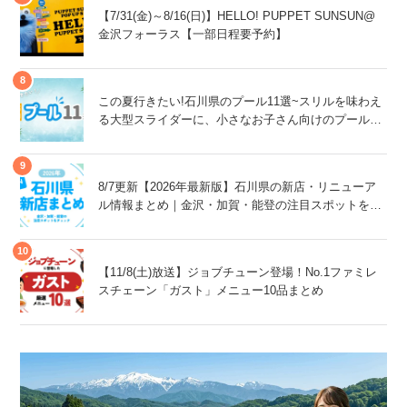
【7/31(金)～8/16(日)】HELLO! PUPPET SUNSUN@
金沢フォーラス【一部日程要予約】
この夏行きたい!石川県のプール11選~スリルを味わえ
る大型スライダーに、小さなお子さん向けのプール
も!~
8/7更新【2026年最新版】石川県の新店・リニューア
ル情報まとめ｜金沢・加賀・能登の注目スポットをチ
ェック！
【11/8(土)放送】ジョブチューン登場！No.1ファミレ
スチェーン「ガスト」メニュー10品まとめ