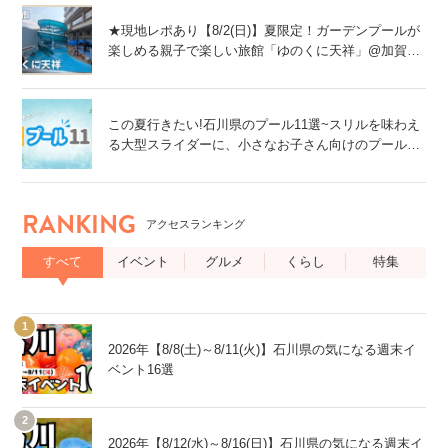
★現地レポあり【8/2(日)】夏限定！ガーデンプールが
楽しめる親子で楽しい旅館「ゆのくに天祥」@加賀
市
この夏行きたい!石川県のプール11選~スリルを味わえ
る大型スライダーに、小さなお子さん向けのプール
も!~
RANKING
アクセスランキング
すべて
イベント
グルメ
くらし
特集
2026年【8/8(土)～8/11(火)】石川県の気になる週末イ
ベント16選
2026年【8/12(水)～8/16(日)】石川県の気になる週末イ