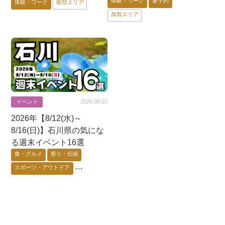
体験・ワーク
要予約
体験・ワーク
能登エリア
加賀エリア
イベント
2026.08.07
2026年【8/12(水)～
8/16(日)】石川県の気にな
る週末イベント16選
食・グルメ
祭り・伝統
スポーツ・アウトドア
芸術・音楽・映画
ゲーム・アニメ・キャラ
花・自然・動物
体験・ワーク
要予約
能登エリア
金沢市