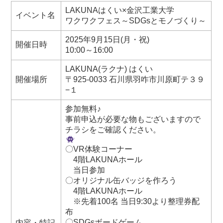
LAKUNAはくい×金沢工業大学
イベント名
ワクワクフェス～SDGsとモノづくり～
2025年9月15日(月・祝)
開催日時
10:00～16:00
LAKUNA(ラクナ) はくい
開催場所
〒925-0033 石川県羽咋市川原町テ３９
−１
参加無料♪
事前申込が必要な物もございますので
チラシをご確認ください。
〇VR体験コーナー
4階LAKUNAホール
当日参加
〇オリジナル缶バッジを作ろう
4階LAKUNAホール
※先着100名 当日9:30より整理券配
布
〇SDGsボードゲーム
内容・特記