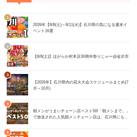
2026年【8/8(土)～8/11(火)】石川県の気になる週末イ
ベント16選
【8/8(土)】ほがらか村本店30周年祭りじゃー@金沢市
【2026年】石川県内の花火大会スケジュールまとめ(7
月～10月)
朝メシがうまいチェーン店ベスト50!「朝メシまで。」
で放送された人気朝メシチェーン店は、石川県にもあ
るあの店舗!