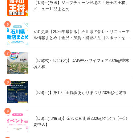
【1/4(土)放送】ジョブチューン登場の「餃子の王将」
メニュー12品まとめ
7/31更新【2026年最新版】石川県の新店・リニューア
ル情報まとめ｜金沢・加賀・能登の注目スポットをチ
ェック！
【8/6(木)～8/11(火)】DAIWAハワイフェア2026@香林
坊大和
【8/8(土)】第19回田鶴浜あかりまつり2026@七尾市
【8/8(土),8/9(日)】金沢ゆめ街道2026@金沢市【一部
要申込】