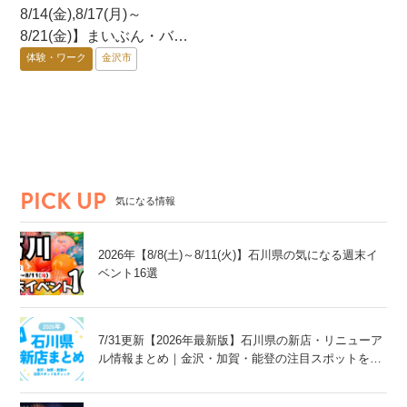
8/14(金),8/17(月)～
8/21(金)】まいぶん・バッ
クヤード・ツアー@金沢
体験・ワーク
金沢市
市
PICK UP
気になる情報
2026年【8/8(土)～8/11(火)】石川県の気になる週末イ
ベント16選
7/31更新【2026年最新版】石川県の新店・リニューア
ル情報まとめ｜金沢・加賀・能登の注目スポットをチ
ェック！