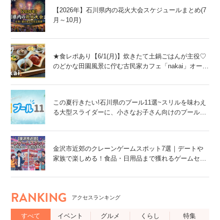
【2026年】石川県内の花火大会スケジュールまとめ(7
月～10月)
★食レポあり【6/1(月)】炊きたて土鍋ごはんが主役♡
のどかな田園風景に佇む古民家カフェ「nakai」オープ
ン！@金沢市
この夏行きたい!石川県のプール11選~スリルを味わえ
る大型スライダーに、小さなお子さん向けのプール
も!~
金沢市近郊のクレーンゲームスポット7選｜デートや
家族で楽しめる！食品・日用品まで獲れるゲームセン
ター特集
RANKING
アクセスランキング
すべて
イベント
グルメ
くらし
特集