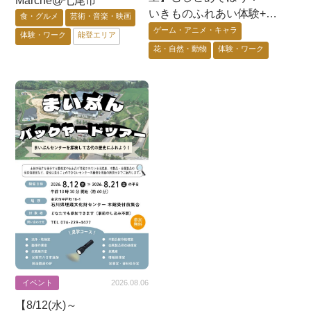
Marché@七尾市
いきものふれあい体験+昆
食・グルメ
芸術・音楽・映画
虫展示+蟲神器体験会〜@
ゲーム・アニメ・キャラ
体験・ワーク
能登エリア
七尾市
花・自然・動物
体験・ワーク
能登エリア
イベント
2026.08.06
【8/12(水)～