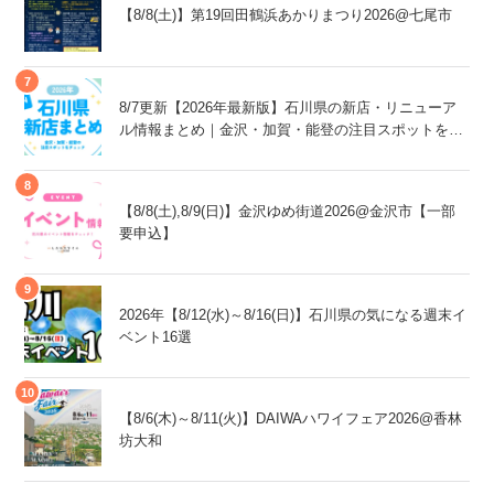
【8/8(土)】第19回田鶴浜あかりまつり2026@七尾市
8/7更新【2026年最新版】石川県の新店・リニューア
ル情報まとめ｜金沢・加賀・能登の注目スポットをチ
ェック！
【8/8(土),8/9(日)】金沢ゆめ街道2026@金沢市【一部
要申込】
2026年【8/12(水)～8/16(日)】石川県の気になる週末イ
ベント16選
【8/6(木)～8/11(火)】DAIWAハワイフェア2026@香林
坊大和