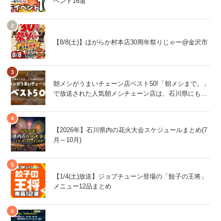
ベント16選
【8/8(土)】ほがらか村本店30周年祭りじゃー@金沢市
朝メシがうまいチェーン店ベスト50!「朝メシまで。」
で放送された人気朝メシチェーン店は、石川県にもあ
るあの店舗!
【2026年】石川県内の花火大会スケジュールまとめ(7
月～10月)
【1/4(土)放送】ジョブチューン登場の「餃子の王将」
メニュー12品まとめ