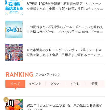
8/7更新【2026年最新版】石川県の新店・リニューア
ル情報まとめ｜金沢・加賀・能登の注目スポットをチ
ェック！
この夏行きたい!石川県のプール11選~スリルを味わえ
る大型スライダーに、小さなお子さん向けのプール
も!~
金沢市近郊のクレーンゲームスポット7選｜デートや
家族で楽しめる！食品・日用品まで獲れるゲームセン
ター特集
RANKING
アクセスランキング
すべて
イベント
グルメ
くらし
特集
2026年【8/8(土)～8/11(火)】石川県の気になる週末イ