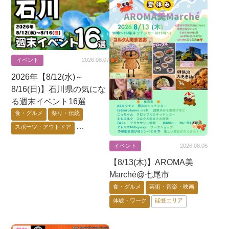
イベント
2026.08.07
2026年【8/12(水)～
8/16(日)】石川県の気にな
る週末イベント16選
食・グルメ
祭り・伝統
スポーツ・アウトドア
芸術・音楽・映画
イベント
2026.08.06
ゲーム・アニメ・キャラ
【8/13(木)】AROMA美
花・自然・動物
体験・ワーク
Marché@七尾市
要予約
能登エリア
金沢市
食・グルメ
芸術・音楽・映画
加賀エリア
体験・ワーク
能登エリア