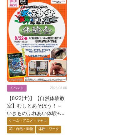
イベント
2026.08.06
【8/22(土)】【自然体験教
室】むしとあそぼう！～
いきものふれあい体験+昆
虫展示+蟲神器体験会〜@
ゲーム・アニメ・キャラ
七尾市
花・自然・動物
体験・ワーク
能登エリア