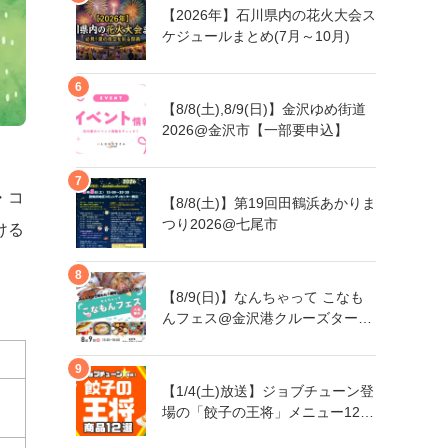
【2026年】石川県内の花火大会ス
ケジュールまとめ(7月～10月)
【8/8(土),8/9(日)】金沢ゆめ街道
2026@金沢市【一部要申込】
・コ
【8/8(土)】第19回田鶴浜あかりま
つり2026@七尾市
ける
【8/9(日)】なんちゃって こなも
んフェス@金沢港クルーズターミ
ナル
【1/4(土)放送】ジョブチューン登
場の「餃子の王将」メニュー12品
まとめ