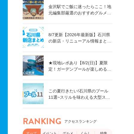
金沢駅でご飯に迷ったらここ！地
元編集部厳選のおすすめグルメ・
飲食店12選【ランチ・ディナー対
応】
8/7更新【2026年最新版】石川県
の新店・リニューアル情報まとめ
｜金沢・加賀・能登の注目スポッ
トをチェック！
★現地レポあり【8/2(日)】夏限
定！ガーデンプールが楽しめる親
子で楽しい旅館「ゆのくに天祥」
@加賀市
この夏行きたい!石川県のプール
11選~スリルを味わえる大型スラ
イダーに、小さなお子さん向けの
プールも!~
RANKING
アクセスランキング
すべて
イベント
グルメ
くらし
特集