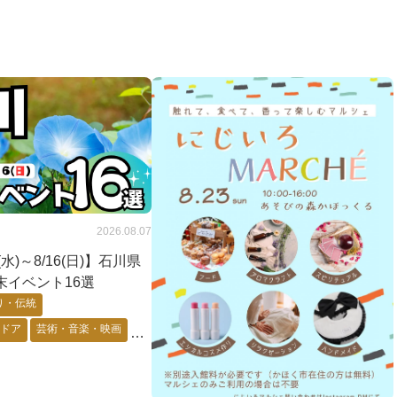
2026.08.07
2(水)～8/16(日)】石川県
末イベント16選
り・伝統
トドア
芸術・音楽・映画
・キャラ
花・自然・動物
要予約
能登エリア
金沢市