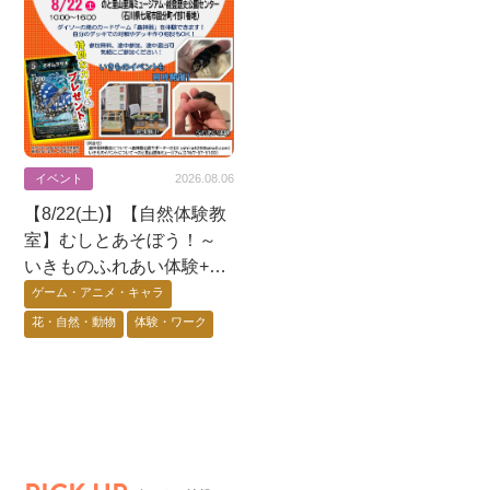
イベント
2026.08.06
【8/22(土)】【自然体験教
室】むしとあそぼう！～
いきものふれあい体験+昆
虫展示+蟲神器体験会〜@
ゲーム・アニメ・キャラ
七尾市
花・自然・動物
体験・ワーク
能登エリア