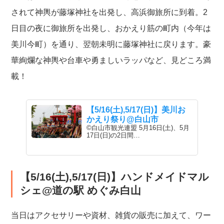
されて神輿が藤塚神社を出発し、高浜御旅所に到着。2
日目の夜に御旅所を出発し、おかえり筋の町内（今年は
美川今町）を通り、翌朝未明に藤塚神社に戻ります。豪
華絢爛な神輿や台車や勇ましいラッパなど、見どころ満
載！
【5/16(土),5/17(日)】美川お
かえり祭り@白山市
©白山市観光連盟 5月16日(土)、5月
17日(日)の2日間…
【5/16(土),5/17(日)】ハンドメイドマル
シェ@道の駅 めぐみ白山
当日はアクセサリーや資材、雑貨の販売に加えて、ワー