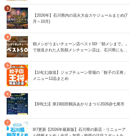
【2026年】石川県内の花火大会スケジュールまとめ(7
月～10月)
朝メシがうまいチェーン店ベスト50!「朝メシまで。」
で放送された人気朝メシチェーン店は、石川県にもあ
るあの店舗!
【1/4(土)放送】ジョブチューン登場の「餃子の王将」
メニュー12品まとめ
【8/8(土)】第19回田鶴浜あかりまつり2026@七尾市
8/7更新【2026年最新版】石川県の新店・リニューア
ル情報まとめ｜金沢・加賀・能登の注目スポットをチ