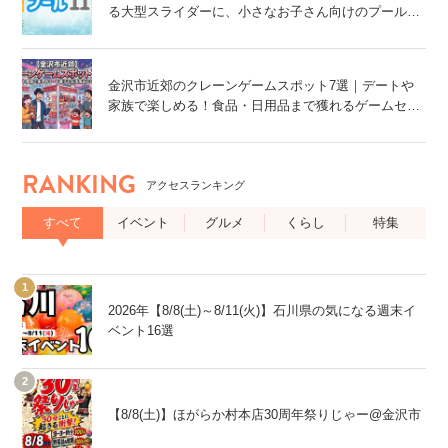
る大型スライダーに、小さなお子さん向けのプール
も!~
金沢市近郊のクレーンゲームスポット7選｜デートや
家族で楽しめる！食品・日用品まで獲れるゲームセン
ター特集
RANKING
アクセスランキング
すべて
イベント
グルメ
くらし
特集
2026年【8/8(土)～8/11(火)】石川県の気になる週末イ
ベント16選
【8/8(土)】ほがらか村本店30周年祭りじゃー@金沢市