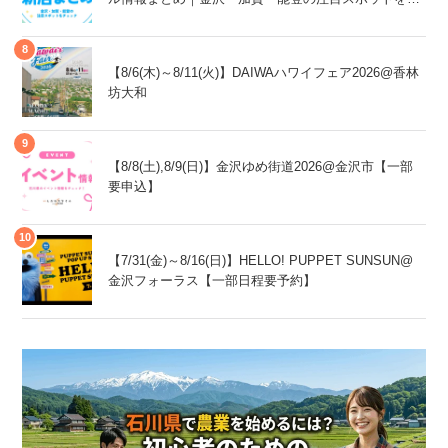
ェック！
【8/6(木)～8/11(火)】DAIWAハワイフェア2026@香林
坊大和
【8/8(土),8/9(日)】金沢ゆめ街道2026@金沢市【一部
要申込】
【7/31(金)～8/16(日)】HELLO! PUPPET SUNSUN@
金沢フォーラス【一部日程要予約】