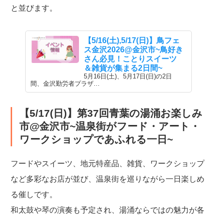
と並びます。
【5/16(土),5/17(日)】鳥フェ
ス金沢2026@金沢市~鳥好き
さん必見！ことりスイーツ
＆雑貨が集まる2日間~
5月16日(土)、5月17日(日)の2日
間、金沢勤労者プラザ…
【5/17(日)】第37回青葉の湯涌お楽しみ
市@金沢市~温泉街がフード・アート・
ワークショップであふれる一日~
フードやスイーツ、地元特産品、雑貨、ワークショップ
など多彩なお店が並び、温泉街を巡りながら一日楽しめ
る催しです。
和太鼓や琴の演奏も予定され、湯涌ならではの魅力が各