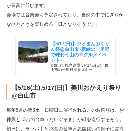
が豊富に並びます。
会場では音楽会も予定されており、自然の中でにぎやか
なひとときを楽しめる一日となりそうです。
【5/17(日)】ジオまんぷくり
ん祭@白山市~新緑の一里野
で味わう山の幸グルメイベ
ント~
©白山市観光連盟 5月17日(日)、白
山市の一里野温泉スキー…
【5/16(土),5/17(日)】美川おかえり祭り
@白山市
毎年5月の第3土・日曜日に催行されるこのお祭りは、お
神輿と13台の台車（だいぐるま）が町を巡行するそう。
初日は、ラッパ手と13基の台車と悪魔祓いの獅子に先導