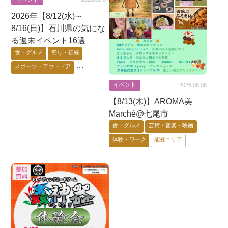
2026年【8/12(水)～
8/16(日)】石川県の気にな
る週末イベント16選
食・グルメ
祭り・伝統
スポーツ・アウトドア
芸術・音楽・映画
イベント
2026.08.06
ゲーム・アニメ・キャラ
【8/13(木)】AROMA美
花・自然・動物
体験・ワーク
Marché@七尾市
要予約
能登エリア
金沢市
食・グルメ
芸術・音楽・映画
加賀エリア
体験・ワーク
能登エリア