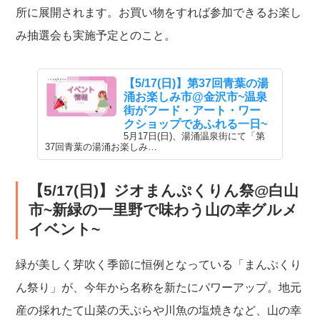
所に展開されます。お買い物をすれば参加できるお楽し
み抽選会も実施予定とのこと。
【5/17(日)】第37回青葉の湯
涌お楽しみ市@金沢市~温泉
街がフード・アート・ワー
クショップであふれる一日~
5月17日(日)、湯涌温泉街にて「第
37回青葉の湯涌お楽しみ…
【5/17(日)】ジオまんぷくりん祭@白山
市~新緑の一里野で味わう山の幸グルメ
イベント~
緑が美しく芽吹く季節に恒例となっている「まんぷくり
ん祭り」が、今年から名称を新たにパワーアップ。地元
産の採れたて山菜の天ぷらや川魚の塩焼きなど、山の幸