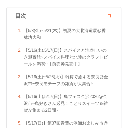
目次
【5/8(金)~5/21(木)】初夏の大北海道展@香
林坊大和
【5/16(土),5/17(日)】スパイスと泡@しいの
き迎賓館~スパイス料理と北陸のクラフトビ
ールを満喫~【前売券発売中】
【5/16(土)~5/26(火)】雑貨で旅する奈良@金
沢市~奈良モチーフの雑貨が大集合!~
【5/16(土),5/17(日)】鳥フェス金沢2026@金
沢市~鳥好きさん必見！ことりスイーツ＆雑
貨が集まる2日間~
【5/17(日)】第37回青葉の湯涌お楽しみ市@