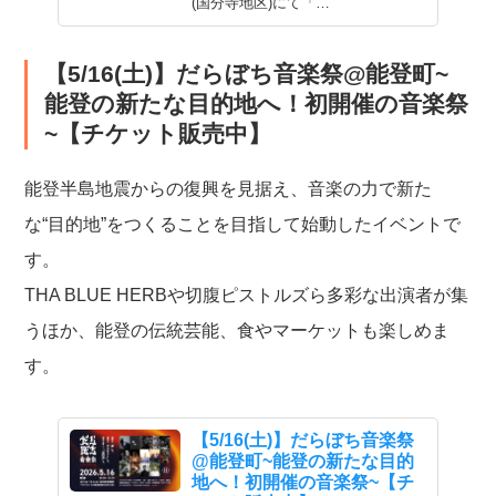
(国分寺地区)にて「…
【5/16(土)】だらぼち音楽祭@能登町~
能登の新たな目的地へ！初開催の音楽祭
~【チケット販売中】
能登半島地震からの復興を見据え、音楽の力で新た
な“目的地”をつくることを目指して始動したイベントで
す。
THA BLUE HERBや切腹ピストルズら多彩な出演者が集
うほか、能登の伝統芸能、食やマーケットも楽しめま
す。
【5/16(土)】だらぼち音楽祭
@能登町~能登の新たな目的
地へ！初開催の音楽祭~【チ