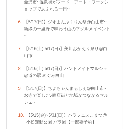
金沢市~温泉街がフード・アート・ワークシ
ョップであふれる一日~
【5/17(日)】ジオまんぷくりん祭@白山市~
新緑の一里野で味わう山の幸グルメイベント
~
【5/16(土),5/17(日)】美川おかえり祭り@白
山市
【5/16(土),5/17(日)】ハンドメイドマルシェ
@道の駅 めぐみ白山
【5/17(日)】ちよちゃんまるしぇ@白山市~
お寺で楽しむ♪商店街と地域がつながるマル
シェ~
【5/15(金)~5/31(日)】バラフェスこまつ@
小松運動公園 バラ園【一部要予約】