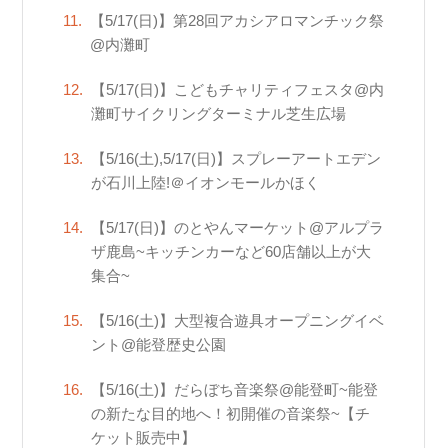
【5/17(日)】第28回アカシアロマンチック祭
@内灘町
【5/17(日)】こどもチャリティフェスタ@内
灘町サイクリングターミナル芝生広場
【5/16(土),5/17(日)】スプレーアートエデン
が石川上陸!＠イオンモールかほく
【5/17(日)】のとやんマーケット@アルプラ
ザ鹿島~キッチンカーなど60店舗以上が大
集合~
【5/16(土)】大型複合遊具オープニングイベ
ント@能登歴史公園
【5/16(土)】だらぼち音楽祭@能登町~能登
の新たな目的地へ！初開催の音楽祭~【チ
ケット販売中】