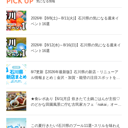
PICK UP
気になる情報
2026年【8/8(土)～8/11(火)】石川県の気になる週末イ
ベント16選
2026年【8/12(水)～8/16(日)】石川県の気になる週末イ
ベント16選
8/7更新【2026年最新版】石川県の新店・リニューア
ル情報まとめ｜金沢・加賀・能登の注目スポットをチ
ェック！
★食レポあり【6/1(月)】炊きたて土鍋ごはんが主役♡
のどかな田園風景に佇む古民家カフェ「nakai」オープ
ン！@金沢市
この夏行きたい!石川県のプール11選~スリルを味わえ