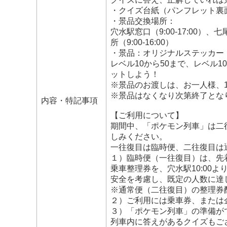
・クイズ台紙（パンフレット裏
・景品交換場所：
穴水駅窓口（9:00-17:00）、
所（9:00-16:00）
・景品：オリジナルステッカー
レベル10から50まで、レベル
ットしよう！
※景品のお渡しは、お一人様、
※景品はなくなり次第終了とな
内容・特記事項
【ご利用について】
期間中、「ポケモン列車」は二
しみください。
一往復目は臨時便、二往復目は
１）臨時便（一往復目）は、先
乗車整理券を、穴水駅10:00よ
安全を考慮し、既定の人数に達
※通常便（二往復目）の整理券
２）ご利用には乗車券、または
３）「ポケモン列車」の準備が
列車内に答えがあるクイズもご