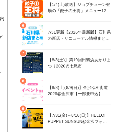
【1/4(土)放送】ジョブチューン登
場の「餃子の王将」メニュー12品
まとめ
案内
7/31更新【2026年最新版】石川県
ゲ
の新店・リニューアル情報まとめ
｜金沢・加賀・能登の注目スポッ
トをチェック！
【8/8(土)】第19回田鶴浜あかりま
つり2026@七尾市
愉
【8/8(土),8/9(日)】金沢ゆめ街道
2026@金沢市【一部要申込】
【7/31(金)～8/16(日)】HELLO!
PUPPET SUNSUN@金沢フォー
ラス【一部日程要予約】