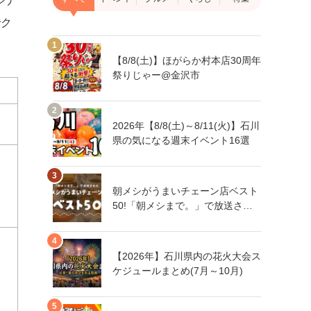
ジナ
でク
【8/8(土)】ほがらか村本店30周年
祭りじゃー@金沢市
2026年【8/8(土)～8/11(火)】石川
県の気になる週末イベント16選
朝メシがうまいチェーン店ベスト
50!「朝メシまで。」で放送され
た人気朝メシチェーン店は、石川
県にもあるあの店舗!
【2026年】石川県内の花火大会ス
ケジュールまとめ(7月～10月)