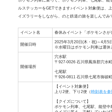
ポケモン列車に乗って、ポケモン列車、七尾駅、能
ルステッカーをGETできます♪イベント対象便は、
イズラリーをしながら、のと鉄道の旅を楽しんでみ
イベント名
春休みイベント「ポケモンさが
2025年3月20日(木・祝)～4月5日
開催日時
※水曜日はポケモン列車は運休
穴水駅
〒927-0026 石川県鳳珠郡穴水
開催場所
七尾駅
〒926-0811 石川県七尾市御祓町
【イベント対象便】
上り2便、下り2便（
時刻表を参
【クイズについて】
ポケモン列車、七尾駅、能登中
クイズに答え、正解していれば