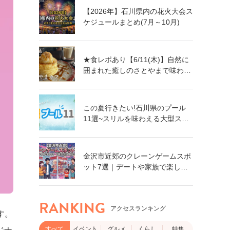
【2026年】石川県内の花火大会ス
ケジュールまとめ(7月～10月)
★食レポあり【6/11(木)】自然に
囲まれた癒しのさとやまで味わう
絶品パンケーキ「さとやまカフ
ェ」@能美市
この夏行きたい!石川県のプール
11選~スリルを味わえる大型スラ
イダーに、小さなお子さん向けの
プールも!~
金沢市近郊のクレーンゲームスポ
ット7選｜デートや家族で楽しめ
る！食品・日用品まで獲れるゲー
ムセンター特集
RANKING
アクセスランキング
す。
すべて
イベント
グルメ
くらし
特集