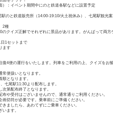
面）：イベント期間中にのと鉄道各駅などに設置予定
七尾駅のと鉄道販売所（14:00-19:10/火土祝休み）、七尾駅観光
 2種
100のクイズ正解でそれぞれに景品があります。がんばって両方
1日1セットまで
ります
往復4便の運行をいたします。列車をご利用の上、クイズをお
通常便扱いとなります。
着順となります。
り、七尾駅11:30より配布します。
し次第配布終了となります。
配布や受付はございませんので、通常通りご利用ください。
企画切符が必要です。乗車前にご準備ください。
できましたら、あわてずにご乗車ください。
ざいます。