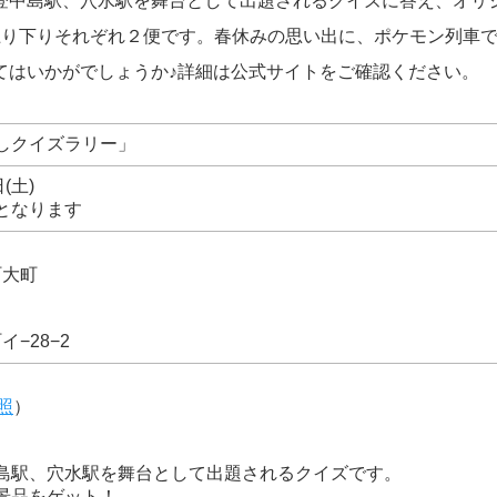
登中島駅、穴水駅を舞台として出題されるクイズに答え、オリ
上り下りそれぞれ２便です。春休みの思い出に、ポケモン列車
てはいかがでしょうか♪詳細は公式サイトをご確認ください。
しクイズラリー」
(土)
となります
町大町
イ−28−2
照
）
島駅、穴水駅を舞台として出題されるクイズです。
景品をゲット！