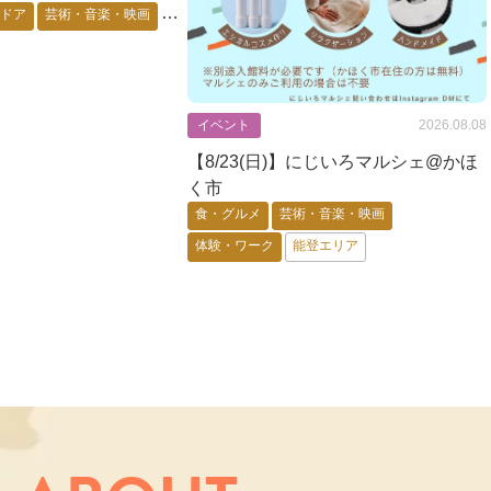
トドア
芸術・音楽・映画
・キャラ
花・自然・動物
要予約
能登エリア
金沢市
イベント
2026.08.08
【8/23(日)】にじいろマルシェ@かほ
く市
食・グルメ
芸術・音楽・映画
体験・ワーク
能登エリア