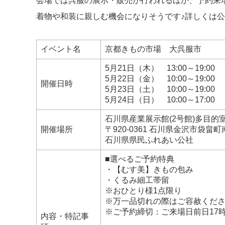
会場では呉服の展示・販売が行われるほか、予約来
着物や和装に親しむ機会になりそうです♪詳しくは
イベント名
京都きもの市場 大呉服市
5月21日（木） 13:00～19:0
5月22日（金） 10:00～19:0
開催日時
5月23日（土） 10:00～19:0
5月24日（日） 10:00～17:00
石川県産業展示館(2号館)多目的
開催場所
〒920-0361 石川県金沢市袋畠
石川県県民ふれあい公社
■選べるご予約特典
・【むす美】きもの包み
・くるみ細工帯留
※おひとり様1点限り
※万一品切れの際はご容赦くだ
※ご予約締切：ご来場日前日17
内容・特記事