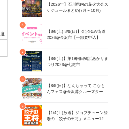
【2026年】石川県内の花火大会ス
ケジュールまとめ(7月～10月)
【8/8(土),8/9(日)】金沢ゆめ街道
制度
2026@金沢市【一部要申込】
【8/8(土)】第19回田鶴浜あかりま
つり2026@七尾市
【8/9(日)】なんちゃって こなも
んフェス@金沢港クルーズターミ
ナル
【1/4(土)放送】ジョブチューン登
場の「餃子の王将」メニュー12品
まとめ