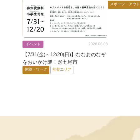
スポーツ・アウ
ゲーム・アニメ
体験・ワーク
加賀エリア
イベント
2026.08.08
【7/31(金)～12/20(日)】ななおのなぞ
をおいかけ隊！@七尾市
体験・ワーク
能登エリア