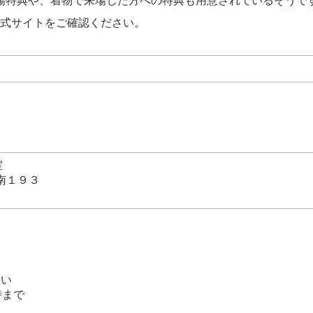
場特典や、着物で来場した方への特典も用意されているそうで
公式サイトをご確認ください。
0
0
0
室
町南１９３
さい
時まで