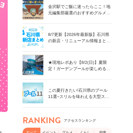
金沢駅でご飯に迷ったらここ！地
元編集部厳選のおすすめグルメ・
飲食店12選【ランチ・ディナー対
応】
8/7更新【2026年最新版】石川県
の新店・リニューアル情報まとめ
｜金沢・加賀・能登の注目スポッ
トをチェック！
★現地レポあり【8/2(日)】夏限
定！ガーデンプールが楽しめる親
子で楽しい旅館「ゆのくに天祥」
@加賀市
この夏行きたい!石川県のプール
11選~スリルを味わえる大型スラ
イダーに、小さなお子さん向けの
プールも!~
RANKING
アクセスランキング
すべて
イベント
グルメ
くらし
特集