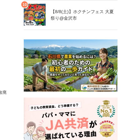
【8/8(土)】ホクチンフェス 大夏
祭り@金沢市
改廃