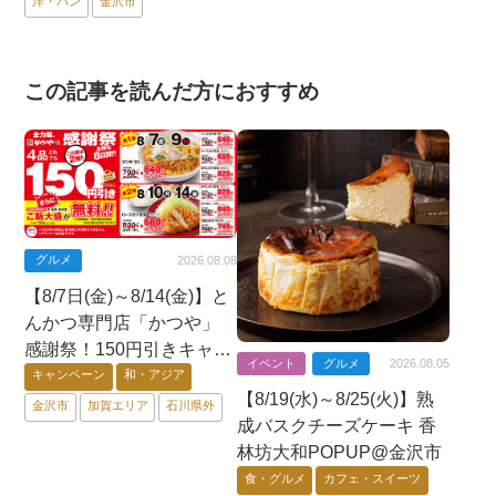
洋・パン
金沢市
この記事を読んだ方におすすめ
グルメ
2026.08.08
【8/7日(金)～8/14(金)】と
んかつ専門店「かつや」
感謝祭！150円引きキャン
イベント
グルメ
2026.08.05
ペーン、さらに期間中ご
キャンペーン
和・アジア
【8/19(水)～8/25(火)】熟
飯大盛が無料！
金沢市
加賀エリア
石川県外
成バスクチーズケーキ 香
林坊大和POPUP@金沢市
食・グルメ
カフェ・スイーツ