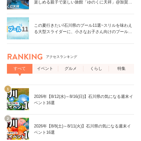
楽しめる親子で楽しい旅館「ゆのくに天祥」@加賀
市
この夏行きたい!石川県のプール11選~スリルを味わえ
る大型スライダーに、小さなお子さん向けのプール
も!~
RANKING
アクセスランキング
すべて
イベント
グルメ
くらし
特集
2026年【8/12(水)～8/16(日)】石川県の気になる週末イ
ベント16選
2026年【8/8(土)～8/11(火)】石川県の気になる週末イ
ベント16選