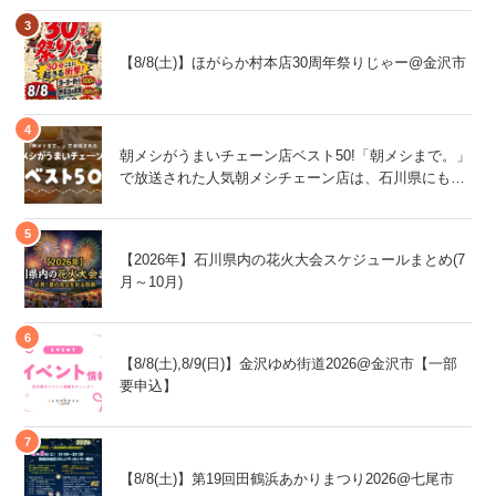
【8/8(土)】ほがらか村本店30周年祭りじゃー@金沢市
朝メシがうまいチェーン店ベスト50!「朝メシまで。」
で放送された人気朝メシチェーン店は、石川県にもあ
るあの店舗!
【2026年】石川県内の花火大会スケジュールまとめ(7
月～10月)
【8/8(土),8/9(日)】金沢ゆめ街道2026@金沢市【一部
要申込】
【8/8(土)】第19回田鶴浜あかりまつり2026@七尾市