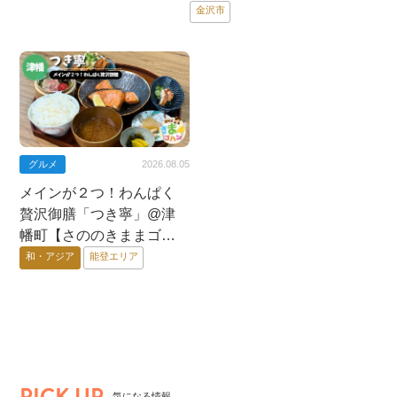
金沢市
グルメ
2026.08.05
メインが２つ！わんぱく
贅沢御膳「つき寧」@津
幡町【さののきままゴハ
ン】
和・アジア
能登エリア
PICK UP
気になる情報