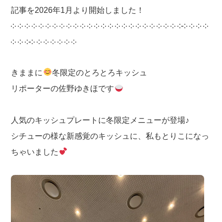
記事を2026年1月より開始しました！
༶ ༶ ༶ ༶ ༶ ༶ ༶ ༶ ༶ ༶ ༶ ༶ ༶ ༶ ༶ ༶ ༶ ༶ ༶ ༶ ༶ ༶ ༶ ༶ ༶༶ ༶ ༶ ༶
༶ ༶ ༶༶ ༶ ༶ ༶ ༶ ༶ ༶
きままに
冬限定のとろとろキッシュ
リポーターの佐野ゆきほです
人気のキッシュプレートに冬限定メニューが登場♪
シチューの様な新感覚のキッシュに、私もとりこになっ
ちゃいました