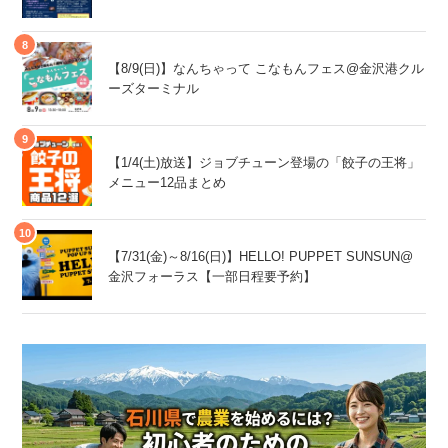
【8/9(日)】なんちゃって こなもんフェス@金沢港クル
ーズターミナル
【1/4(土)放送】ジョブチューン登場の「餃子の王将」
メニュー12品まとめ
【7/31(金)～8/16(日)】HELLO! PUPPET SUNSUN@
金沢フォーラス【一部日程要予約】