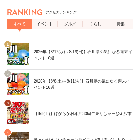
RANKING
アクセスランキング
すべて
イベント
グルメ
くらし
特集
2026年【8/12(水)～8/16(日)】石川県の気になる週末イ
ベント16選
2026年【8/8(土)～8/11(火)】石川県の気になる週末イ
ベント16選
【8/8(土)】ほがらか村本店30周年祭りじゃー@金沢市
朝メシがうまいチェーン店ベスト50!「朝メシまで。」