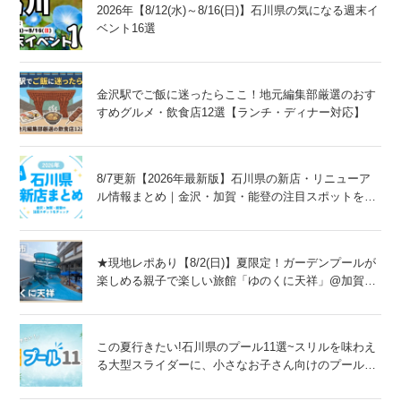
2026年【8/12(水)～8/16(日)】石川県の気になる週末イ
ベント16選
金沢駅でご飯に迷ったらここ！地元編集部厳選のおす
すめグルメ・飲食店12選【ランチ・ディナー対応】
8/7更新【2026年最新版】石川県の新店・リニューア
ル情報まとめ｜金沢・加賀・能登の注目スポットをチ
ェック！
★現地レポあり【8/2(日)】夏限定！ガーデンプールが
楽しめる親子で楽しい旅館「ゆのくに天祥」@加賀
市
この夏行きたい!石川県のプール11選~スリルを味わえ
る大型スライダーに、小さなお子さん向けのプール
も!~