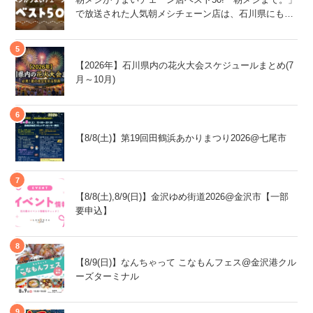
で放送された人気朝メシチェーン店は、石川県にもあ
るあの店舗!
【2026年】石川県内の花火大会スケジュールまとめ(7
月～10月)
【8/8(土)】第19回田鶴浜あかりまつり2026@七尾市
【8/8(土),8/9(日)】金沢ゆめ街道2026@金沢市【一部
要申込】
【8/9(日)】なんちゃって こなもんフェス@金沢港クル
ーズターミナル