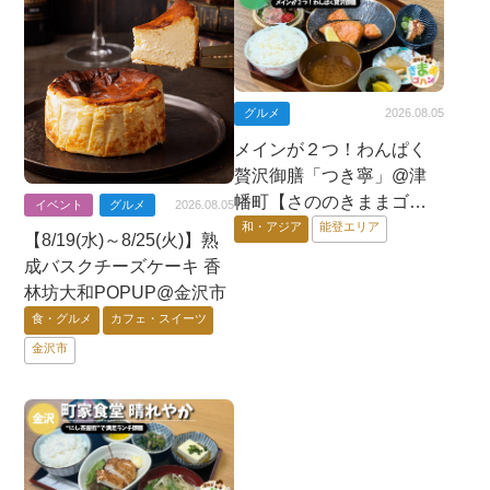
グルメ
2026.08.05
メインが２つ！わんぱく
贅沢御膳「つき寧」@津
幡町【さののきままゴハ
イベント
グルメ
2026.08.05
ン】
和・アジア
能登エリア
【8/19(水)～8/25(火)】熟
成バスクチーズケーキ 香
林坊大和POPUP@金沢市
食・グルメ
カフェ・スイーツ
金沢市