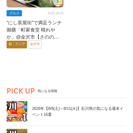
グルメ
2026.08.04
“にし茶屋街”で満足ランチ
御膳「町家食堂 晴れや
か」@金沢市【さののき
ままゴハン】
和・アジア
金沢市
PICK UP
気になる情報
2026年【8/8(土)～8/11(火)】石川県の気になる週末イ
ベント16選