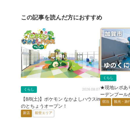
この記事を読んだ方におすすめ
くらし
★現地レポあり
くらし
2026.08.07
ーデンプール
【8/8(土)】ポケモン なかよしハウスin
旅館「ゆの
宿泊
観光・旅
のとちょうオープン！
新店
能登エリア