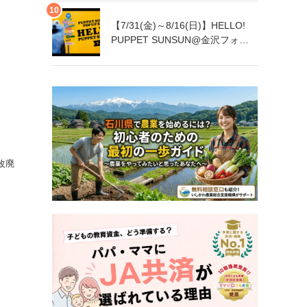
【7/31(金)～8/16(日)】HELLO!
PUPPET SUNSUN@金沢フォー
ラス【一部日程要予約】
改廃