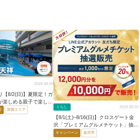
2026.08.08
【8/2(日)】夏限定！ガ
が楽しめる親子で楽しい
くらし
2026.08.05
くに天祥」@加賀市
行
加賀エリア
【8/1(土)~8/16(日)】クロスゲート金
沢「プレミアムグルメチケット」抽選
販売！【8/16(日)応募締切】
キャンペーン
金沢市