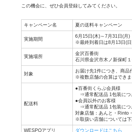
この機会に、ぜひ会員登録してみてください。
キャンペーン名
夏の送料キャンペーン
6月15日(木)～7月31日(月)
実施期間
※最終到着日は8月13日(日
金沢百番街
実施場所
石川県金沢市木ノ新保町１
お届け先1件につき、商品代
対象
※複数店舗の合算はできま
●百番街くらぶ会員様
⇒通常配送品 1包装につき
●会員以外のお客様
配送料
⇒通常配送品 1包装につき
対象店舗：あんと・Rint
※取扱い店舗については下
WESPOアプリ
ダウンロードはこちら