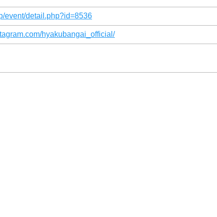
p/event/detail.php?id=8536
stagram.com/hyakubangai_official/
）