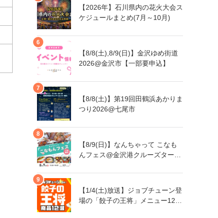
【2026年】石川県内の花火大会ス
ケジュールまとめ(7月～10月)
【8/8(土),8/9(日)】金沢ゆめ街道
2026@金沢市【一部要申込】
【8/8(土)】第19回田鶴浜あかりま
つり2026@七尾市
【8/9(日)】なんちゃって こなも
んフェス@金沢港クルーズターミ
ナル
【1/4(土)放送】ジョブチューン登
場の「餃子の王将」メニュー12品
まとめ