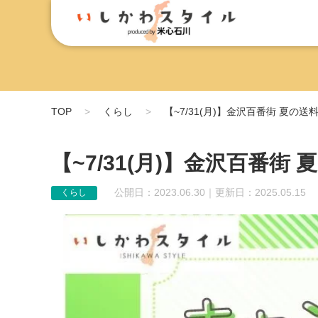
TOP
くらし
【~7/31(月)】金沢百番街 夏の
【~7/31(月)】金沢百番
公開日：2023.06.30｜更新日：2025.05.15
くらし