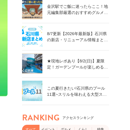
金沢駅でご飯に迷ったらここ！地
元編集部厳選のおすすめグルメ・
飲食店12選【ランチ・ディナー対
応】
8/7更新【2026年最新版】石川県
の新店・リニューアル情報まとめ
｜金沢・加賀・能登の注目スポッ
トをチェック！
★現地レポあり【8/2(日)】夏限
定！ガーデンプールが楽しめる親
子で楽しい旅館「ゆのくに天祥」
@加賀市
この夏行きたい!石川県のプール
11選~スリルを味わえる大型スラ
イダーに、小さなお子さん向けの
プールも!~
RANKING
アクセスランキング
すべて
イベント
グルメ
くらし
特集