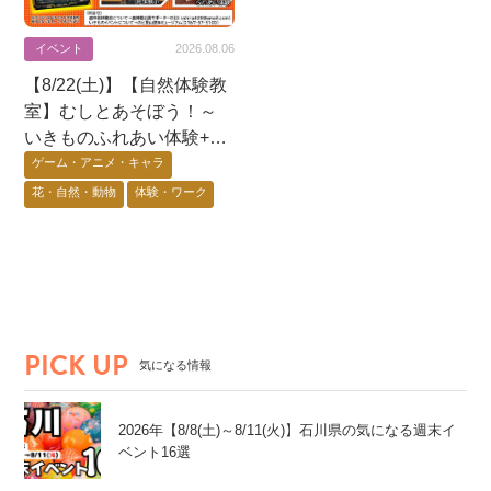
イベント
2026.08.06
【8/22(土)】【自然体験教
室】むしとあそぼう！～
いきものふれあい体験+昆
虫展示+蟲神器体験会〜@
ゲーム・アニメ・キャラ
七尾市
花・自然・動物
体験・ワーク
能登エリア
PICK UP
気になる情報
2026年【8/8(土)～8/11(火)】石川県の気になる週末イ
ベント16選