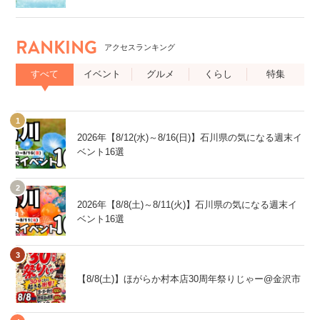
も!~
RANKING
アクセスランキング
すべて
イベント
グルメ
くらし
特集
2026年【8/12(水)～8/16(日)】石川県の気になる週末イ
ベント16選
2026年【8/8(土)～8/11(火)】石川県の気になる週末イ
ベント16選
【8/8(土)】ほがらか村本店30周年祭りじゃー@金沢市