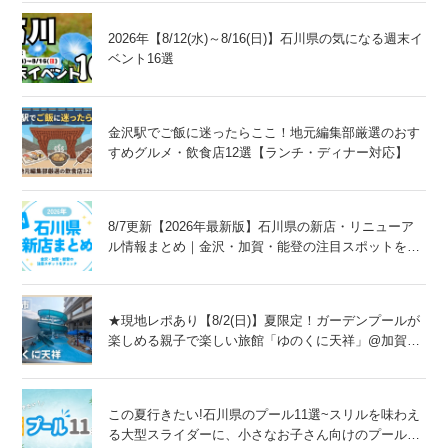
2026年【8/12(水)～8/16(日)】石川県の気になる週末イ
ベント16選
金沢駅でご飯に迷ったらここ！地元編集部厳選のおす
すめグルメ・飲食店12選【ランチ・ディナー対応】
8/7更新【2026年最新版】石川県の新店・リニューア
ル情報まとめ｜金沢・加賀・能登の注目スポットをチ
ェック！
★現地レポあり【8/2(日)】夏限定！ガーデンプールが
楽しめる親子で楽しい旅館「ゆのくに天祥」@加賀
市
この夏行きたい!石川県のプール11選~スリルを味わえ
る大型スライダーに、小さなお子さん向けのプール