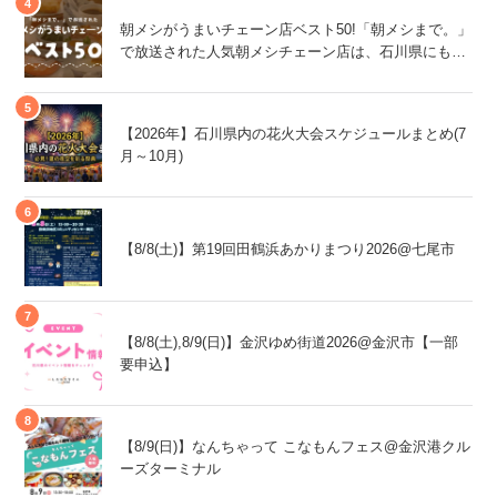
朝メシがうまいチェーン店ベスト50!「朝メシまで。」
で放送された人気朝メシチェーン店は、石川県にもあ
るあの店舗!
【2026年】石川県内の花火大会スケジュールまとめ(7
月～10月)
【8/8(土)】第19回田鶴浜あかりまつり2026@七尾市
【8/8(土),8/9(日)】金沢ゆめ街道2026@金沢市【一部
要申込】
【8/9(日)】なんちゃって こなもんフェス@金沢港クル
ーズターミナル