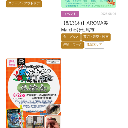
スポーツ・アウトドア
芸術・音楽・映画
イベント
2026.08.06
ゲーム・アニメ・キャラ
【8/13(木)】AROMA美
花・自然・動物
体験・ワーク
Marché@七尾市
要予約
能登エリア
金沢市
食・グルメ
芸術・音楽・映画
加賀エリア
体験・ワーク
能登エリア