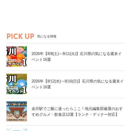
ゲーム・アニメ・キャラ
花・自然・動物
体験・ワーク
要予約
能登エリア
金沢市
加賀エリア
PICK UP
気になる情報
2026年【8/8(土)～8/11(火)】石川県の気になる週末イ
ベント16選
2026年【8/12(水)～8/16(日)】石川県の気になる週末イ
ベント16選
金沢駅でご飯に迷ったらここ！地元編集部厳選のおす
すめグルメ・飲食店12選【ランチ・ディナー対応】