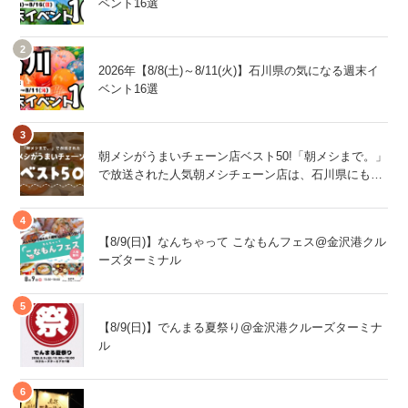
ベント16選
2026年【8/8(土)～8/11(火)】石川県の気になる週末イ
ベント16選
朝メシがうまいチェーン店ベスト50!「朝メシまで。」
で放送された人気朝メシチェーン店は、石川県にもあ
るあの店舗!
【8/9(日)】なんちゃって こなもんフェス@金沢港クル
ーズターミナル
【8/9(日)】でんまる夏祭り@金沢港クルーズターミナ
ル