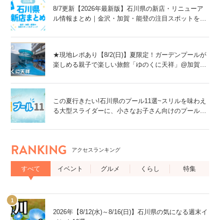
8/7更新【2026年最新版】石川県の新店・リニューア
ル情報まとめ｜金沢・加賀・能登の注目スポットをチ
ェック！
★現地レポあり【8/2(日)】夏限定！ガーデンプールが
楽しめる親子で楽しい旅館「ゆのくに天祥」@加賀
市
この夏行きたい!石川県のプール11選~スリルを味わえ
る大型スライダーに、小さなお子さん向けのプール
も!~
RANKING
アクセスランキング
すべて
イベント
グルメ
くらし
特集
2026年【8/12(水)～8/16(日)】石川県の気になる週末イ