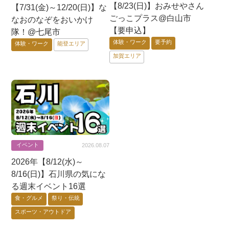
【8/23(日)】おみせやさん
【7/31(金)～12/20(日)】な
ごっこプラス@白山市
なおのなぞをおいかけ
【要申込】
隊！@七尾市
体験・ワーク
要予約
体験・ワーク
能登エリア
加賀エリア
イベント
2026.08.07
2026年【8/12(水)～
8/16(日)】石川県の気にな
る週末イベント16選
食・グルメ
祭り・伝統
スポーツ・アウトドア
芸術・音楽・映画