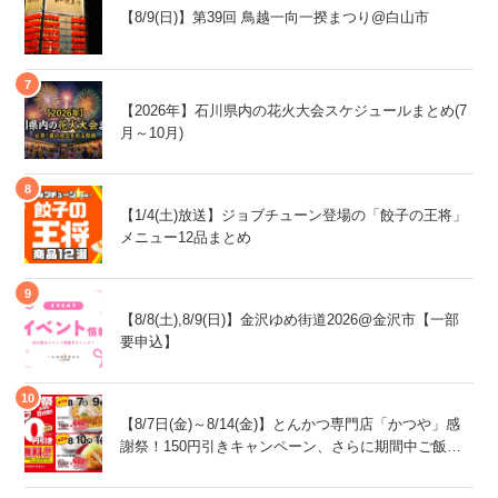
【8/9(日)】第39回 鳥越一向一揆まつり@白山市
【2026年】石川県内の花火大会スケジュールまとめ(7
月～10月)
【1/4(土)放送】ジョブチューン登場の「餃子の王将」
メニュー12品まとめ
【8/8(土),8/9(日)】金沢ゆめ街道2026@金沢市【一部
要申込】
【8/7日(金)～8/14(金)】とんかつ専門店「かつや」感
謝祭！150円引きキャンペーン、さらに期間中ご飯大
盛が無料！