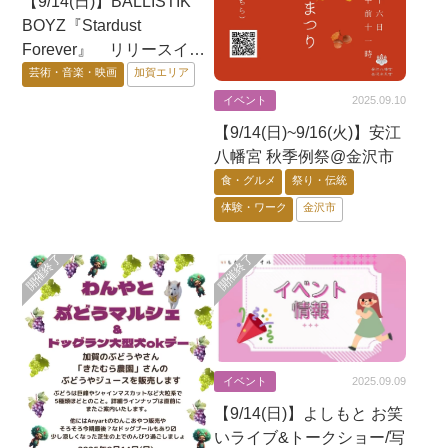
【9/14(日)】BALLISTIK
BOYZ『Stardust
Forever』 リリースイベ
ント@イオンモール白山
芸術・音楽・映画
加賀エリア
イベント
2025.09.10
【9/14(日)~9/16(火)】安江
八幡宮 秋季例祭@金沢市
食・グルメ
祭り・伝統
体験・ワーク
金沢市
イベント
2025.09.09
【9/14(日)】よしもと お笑
いライブ&トークショー/写