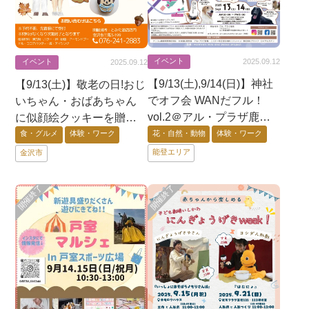
イベント
2025.09.12
イベント
2025.09.12
【9/13(土),9/14(日)】神社
【9/13(土)】敬老の日!おじ
でオフ会 WANだフル！
いちゃん・おばあちゃん
vol.2＠アル・プラザ鹿島
に似顔絵クッキーを贈ろ
＆伊須留岐神社
う@金沢市三馬とみた酒
花・自然・動物
体験・ワーク
食・グルメ
体験・ワーク
店
能登エリア
金沢市