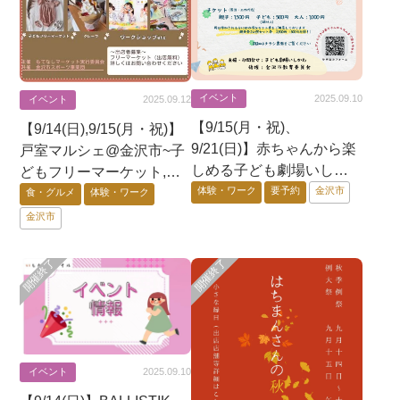
イベント
2025.09.10
イベント
2025.09.12
【9/15(月・祝)、
【9/14(日),9/15(月・祝)】
9/21(日)】赤ちゃんから楽
戸室マルシェ@金沢市~子
しめる子ども劇場いしか
どもフリーマーケット,ワ
わにんぎょうげきweek！
体験・ワーク
要予約
金沢市
ークショップ等~
食・グルメ
体験・ワーク
@金沢市【要申込/先着
金沢市
順】
イベント
2025.09.10