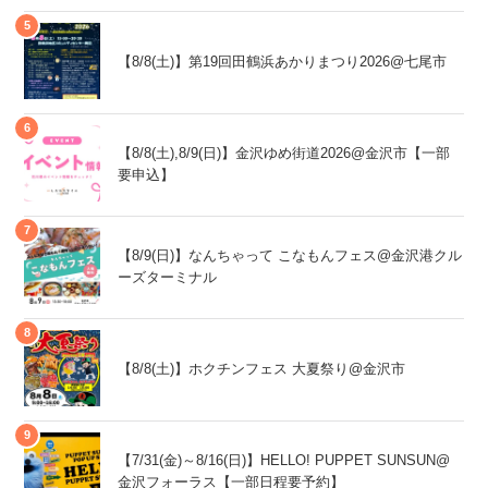
【8/8(土)】第19回田鶴浜あかりまつり2026@七尾市
【8/8(土),8/9(日)】金沢ゆめ街道2026@金沢市【一部
要申込】
【8/9(日)】なんちゃって こなもんフェス@金沢港クル
ーズターミナル
【8/8(土)】ホクチンフェス 大夏祭り@金沢市
【7/31(金)～8/16(日)】HELLO! PUPPET SUNSUN@
金沢フォーラス【一部日程要予約】