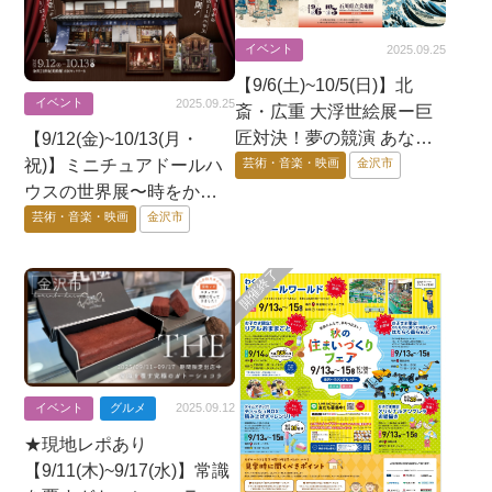
イベント
2025.09.25
【9/6(土)~10/5(日)】北
イベント
2025.09.25
斎・広重 大浮世絵展ー巨
匠対決！夢の競演 あなた
【9/12(金)~10/13(月・
はどっち派？ー@石川県
祝)】ミニチュアドールハ
芸術・音楽・映画
金沢市
立美術館
ウスの世界展〜時をかけ
るドールハウス〜@金沢
芸術・音楽・映画
金沢市
21世紀美術館
イベント
グルメ
2025.09.12
★現地レポあり
【9/11(木)~9/17(水)】常識