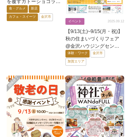
を覆すガトーショコラ
「THE chocola」期間限
食・グルメ
新店
定出店中!@香林坊大和
カフェ・スイーツ
金沢市
イベント
2025.09.12
【事前予約受付中】
【9/13(土)~9/15(月・祝)】
秋の住まいづくりフェア
@金沢ハウジングセンタ
ー県庁東・野々市【一部
体験・ワーク
金沢市
整理券あり】
加賀エリア