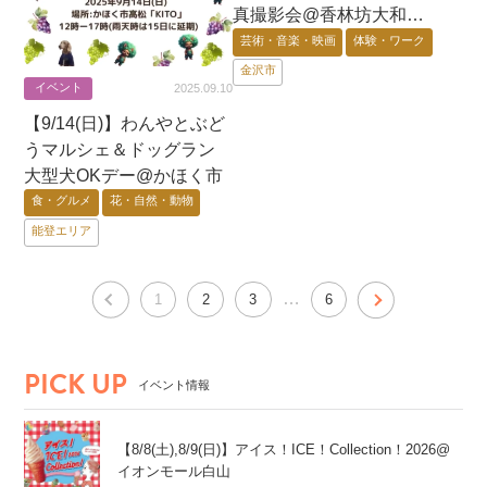
真撮影会@香林坊大和
【整理券配布】
芸術・音楽・映画
体験・ワーク
金沢市
イベント
2025.09.10
【9/14(日)】わんやとぶど
うマルシェ＆ドッグラン
大型犬OKデー@かほく市
食・グルメ
花・自然・動物
能登エリア
…
1
2
3
6
PICK UP
イベント情報
【8/8(土),8/9(日)】アイス！ICE！Collection！2026@
イオンモール白山