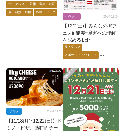
食・グルメ
芸術・音楽・映画
花・自然・動物
体験・ワーク
イベント
2024.11.24
加賀エリア
【12/7(土)】みんなの街フ
ェスin能美~障害への理解
を深める1日~
食・グルメ
スポーツ・アウトドア
芸術・音楽・映画
ゲーム・アニメ・キャラ
体験・ワーク
能登エリア
グルメ
2024.11.23
【11/18(月)~12/22(日)】ド
ミノ・ピザ、熱狂的チー