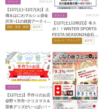
イベント
2024.11.24
【12/7(土)~12/17(火)】土
偶＆はにわマルシェ@金
イベント
2024.11.24
沢市~11の雑貨アーティス
【12/7(土),12/8(日)】冬ス
トによる“土偶＆埴輪”雑貨
芸術・音楽・映画
金沢市
ポ！！WINTER SPORTS
が大集合！~
FESTA SEASON24@石川
県産業展示館1号館
スポーツ・アウトドア
金沢市
イベント
2024.11.24
【12/7(土)】手作りのお店
@野々市市~クリスマス＆
迎春グッズがいっぱい！~