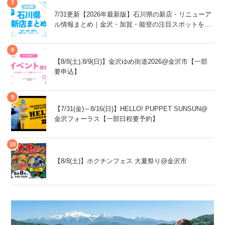
7/31更新【2026年最新版】石川県の新店・リニューア
ル情報まとめ｜金沢・加賀・能登の注目スポットをチ
ェック！
【8/8(土),8/9(日)】金沢ゆめ街道2026@金沢市【一部
要申込】
【7/31(金)～8/16(日)】HELLO! PUPPET SUNSUN@
金沢フォーラス【一部日程要予約】
【8/8(土)】ホクチンフェス 大夏祭り@金沢市