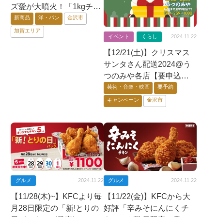
ズ愛が大噴火！「1kgチー
ズボルケーノ」期間限定
新商品
洋・パン
金沢市
販売！
加賀エリア
イベント
くらし
2024.11.22
【12/21(土)】クリスマス
サンタさん配送2024@う
つのみや各店【要申込・
先着40名】
芸術・音楽・映画
要予約
キャンペーン
金沢市
加賀エリア
グルメ
グルメ
2024.11.22
2024.11.22
【11/28(木)~】KFCより毎
【11/22(金)】KFCから大
月28日限定の「新!とりの
好評「辛みそにんにくチ