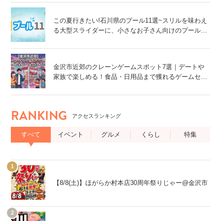
この夏行きたい!石川県のプール11選~スリルを味わえ
る大型スライダーに、小さなお子さん向けのプール
も!~
金沢市近郊のクレーンゲームスポット7選｜デートや
家族で楽しめる！食品・日用品まで獲れるゲームセン
ター特集
RANKING
アクセスランキング
すべて
イベント
グルメ
くらし
特集
【8/8(土)】ほがらか村本店30周年祭りじゃー@金沢市