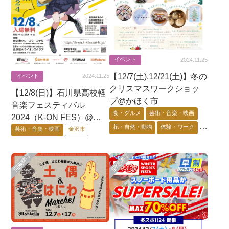
イベント
2024.11.25
【12/7(土),12/21(土)】冬の
イベント
2024.11.25
クリスマスワークショッ
【12/8(日)】石川県高校軽
プ@かほく市
音楽フェスティバル
食・グルメ
芸術・音楽・映画
2024（K-ON FES）@金
花・自然・動物
体験・ワーク
沢市
芸術・音楽・映画
金沢市
能登エリア