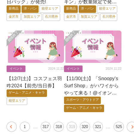
日パック」が発売!
キン」が数量限定で発
売！
新商品
洋・パン
能登エリア
新商品
洋・パン
能登エリア
金沢市
加賀エリア
石川県外
金沢市
加賀エリア
石川県外
イベント
イベント
2024.11.22
2024.11.22
【12/7(土)】コスフェス羽
【11/30(土)】「Snoopy’s
咋2024【前売/当日券】
Surf Shop」がハワイから
やって来る！@イオンモ
ゲーム・アニメ・キャラ
ールかほく
スポーツ・アウトドア
能登エリア
ゲーム・アニメ・キャラ
能登エリア
…
…
1
317
318
319
320
321
525