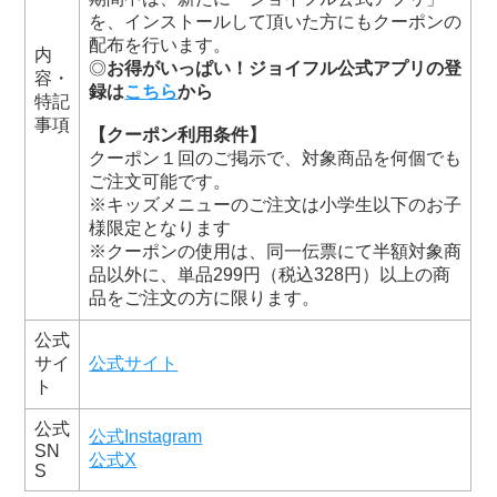
を、インストールして頂いた方にもクーポンの
配布を行います。
内
◎
お得がいっぱい！ジョイフル公式アプリの登
容・
録は
こちら
から
特記
事項
【クーポン利用条件】
クーポン１回のご掲示で、対象商品を何個でも
ご注文可能です。
※キッズメニューのご注文は小学生以下のお子
様限定となります
※クーポンの使用は、同一伝票にて半額対象商
品以外に、単品299円（税込328円）以上の商
品をご注文の方に限ります。
公式
サイ
公式サイト
ト
公式
公式Instagram
SN
公式X
S