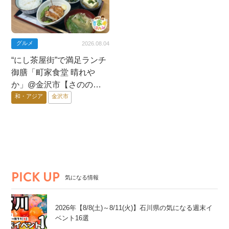
グルメ
2026.08.04
“にし茶屋街”で満足ランチ
御膳「町家食堂 晴れや
か」@金沢市【さののき
ままゴハン】
和・アジア
金沢市
PICK UP
気になる情報
2026年【8/8(土)～8/11(火)】石川県の気になる週末イ
ベント16選