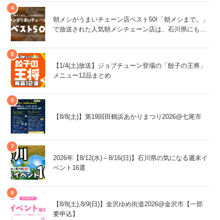
朝メシがうまいチェーン店ベスト50!「朝メシまで。」
で放送された人気朝メシチェーン店は、石川県にもあ
るあの店舗!
【1/4(土)放送】ジョブチューン登場の「餃子の王将」
メニュー12品まとめ
【8/8(土)】第19回田鶴浜あかりまつり2026@七尾市
2026年【8/12(水)～8/16(日)】石川県の気になる週末イ
ベント16選
【8/8(土),8/9(日)】金沢ゆめ街道2026@金沢市【一部
要申込】