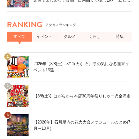
家族で楽しめる！食品・日用品まで獲れるゲームセン
ター特集
RANKING
アクセスランキング
すべて
イベント
グルメ
くらし
特集
2026年【8/8(土)～8/11(火)】石川県の気になる週末イ
ベント16選
【8/8(土)】ほがらか村本店30周年祭りじゃー@金沢市
【2026年】石川県内の花火大会スケジュールまとめ(7
月～10月)