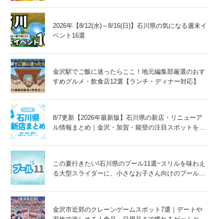
2026年【8/12(水)～8/16(日)】石川県の気になる週末イ
ベント16選
金沢駅でご飯に迷ったらここ！地元編集部厳選のおす
すめグルメ・飲食店12選【ランチ・ディナー対応】
8/7更新【2026年最新版】石川県の新店・リニューア
ル情報まとめ｜金沢・加賀・能登の注目スポットをチ
ェック！
この夏行きたい!石川県のプール11選~スリルを味わえ
る大型スライダーに、小さなお子さん向けのプール
も!~
金沢市近郊のクレーンゲームスポット7選｜デートや