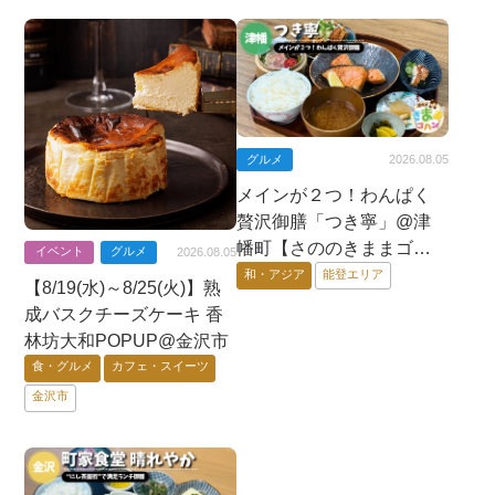
グルメ
2026.08.05
メインが２つ！わんぱく
贅沢御膳「つき寧」@津
幡町【さののきままゴハ
イベント
グルメ
2026.08.05
ン】
和・アジア
能登エリア
【8/19(水)～8/25(火)】熟
成バスクチーズケーキ 香
林坊大和POPUP@金沢市
食・グルメ
カフェ・スイーツ
金沢市