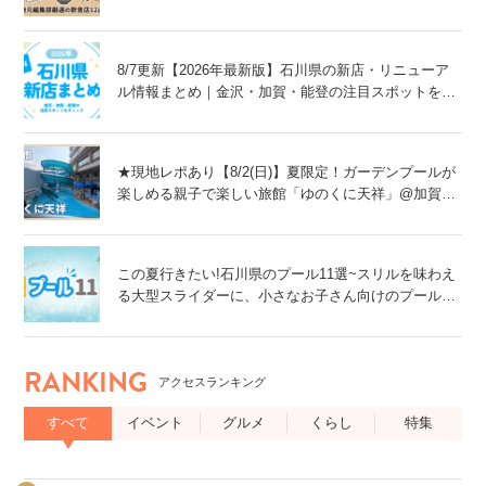
8/7更新【2026年最新版】石川県の新店・リニューア
ル情報まとめ｜金沢・加賀・能登の注目スポットをチ
ェック！
★現地レポあり【8/2(日)】夏限定！ガーデンプールが
楽しめる親子で楽しい旅館「ゆのくに天祥」@加賀
市
この夏行きたい!石川県のプール11選~スリルを味わえ
る大型スライダーに、小さなお子さん向けのプール
も!~
RANKING
アクセスランキング
すべて
イベント
グルメ
くらし
特集