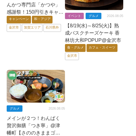
んかつ専門店「かつや」
感謝祭！150円引きキャン
イベント
グルメ
2026.08.05
ペーン、さらに期間中ご
キャンペーン
和・アジア
【8/19(水)～8/25(火)】熟
飯大盛が無料！
金沢市
加賀エリア
石川県外
成バスクチーズケーキ 香
林坊大和POPUP@金沢市
食・グルメ
カフェ・スイーツ
金沢市
グルメ
2026.08.05
メインが２つ！わんぱく
贅沢御膳「つき寧」@津
幡町【さののきままゴハ