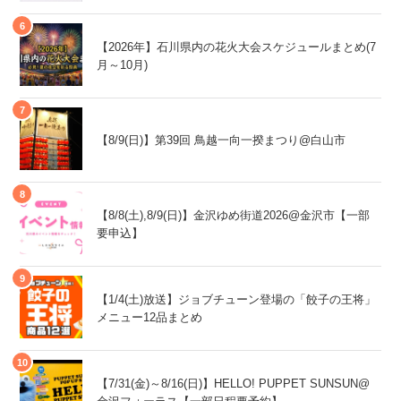
【2026年】石川県内の花火大会スケジュールまとめ(7
月～10月)
【8/9(日)】第39回 鳥越一向一揆まつり@白山市
【8/8(土),8/9(日)】金沢ゆめ街道2026@金沢市【一部
要申込】
【1/4(土)放送】ジョブチューン登場の「餃子の王将」
メニュー12品まとめ
【7/31(金)～8/16(日)】HELLO! PUPPET SUNSUN@