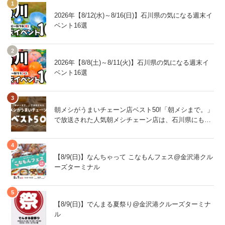
2026年【8/12(水)～8/16(日)】石川県の気になる週末イ
ベント16選
2026年【8/8(土)～8/11(火)】石川県の気になる週末イ
ベント16選
朝メシがうまいチェーン店ベスト50!「朝メシまで。」
で放送された人気朝メシチェーン店は、石川県にもあ
るあの店舗!
【8/9(日)】なんちゃって こなもんフェス@金沢港クル
ーズターミナル
【8/9(日)】でんまる夏祭り@金沢港クルーズターミナ
ル