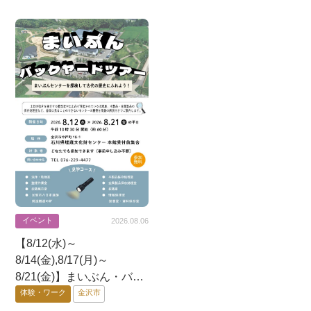
能登エリア
イベント
2026.08.06
【8/12(水)～
8/14(金),8/17(月)～
8/21(金)】まいぶん・バッ
クヤード・ツアー@金沢
体験・ワーク
金沢市
市