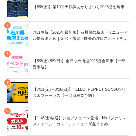
【8/8(土)】第19回田鶴浜あかりまつり2026@七尾市
7/31更新【2026年最新版】石川県の新店・リニューア
ル情報まとめ｜金沢・加賀・能登の注目スポットをチ
ェック！
【8/8(土),8/9(日)】金沢ゆめ街道2026@金沢市【一部
要申込】
【7/31(金)～8/16(日)】HELLO! PUPPET SUNSUN@
金沢フォーラス【一部日程要予約】
【11/8(土)放送】ジョブチューン登場！No.1ファミレ
スチェーン「ガスト」メニュー10品まとめ