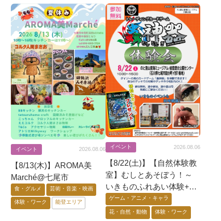
イベント
2026.08.06
イベント
2026.08.06
【8/22(土)】【自然体験教
【8/13(木)】AROMA美
室】むしとあそぼう！～
Marché@七尾市
いきものふれあい体験+昆
食・グルメ
芸術・音楽・映画
虫展示+蟲神器体験会〜@
ゲーム・アニメ・キャラ
体験・ワーク
能登エリア
七尾市
花・自然・動物
体験・ワーク