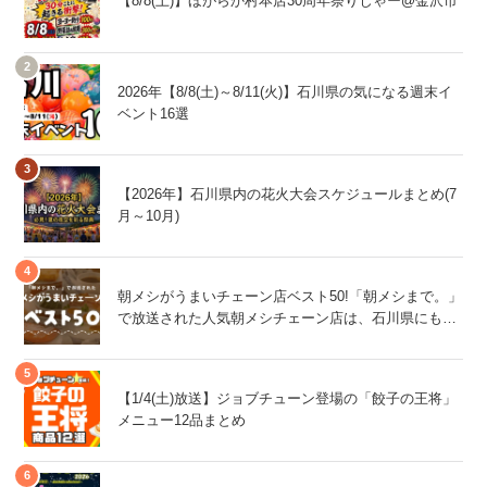
【8/8(土)】ほがらか村本店30周年祭りじゃー@金沢市
2026年【8/8(土)～8/11(火)】石川県の気になる週末イ
ベント16選
【2026年】石川県内の花火大会スケジュールまとめ(7
月～10月)
朝メシがうまいチェーン店ベスト50!「朝メシまで。」
で放送された人気朝メシチェーン店は、石川県にもあ
るあの店舗!
【1/4(土)放送】ジョブチューン登場の「餃子の王将」
メニュー12品まとめ