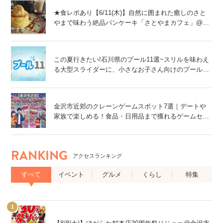
★食レポあり【6/11(木)】自然に囲まれた癒しのさと
やまで味わう絶品パンケーキ「さとやまカフェ」@能
美市
この夏行きたい!石川県のプール11選~スリルを味わえ
る大型スライダーに、小さなお子さん向けのプール
も!~
金沢市近郊のクレーンゲームスポット7選｜デートや
家族で楽しめる！食品・日用品まで獲れるゲームセン
ター特集
RANKING
アクセスランキング
すべて
イベント
グルメ
くらし
特集