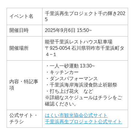
千里浜再生プロジェクト千の輝き202
イベント名
5
開催日時
2025年9月6日 15:50~
能登千里浜レストハウス駐車場
開催場所
〒925-0054 石川県羽咋市千里浜町タ
４−１
・一人一砂運動 13:30~
・キッチンカー
・ダンスパフォーマンス
内容・特記事
・千里浜海岸海浜浸食防止祈願祭
項
・打ち上げ花火 など
※詳細なスケジュールはチラシをご
確認ください。
公式サイト・
はくい市観光協会公式サイト
チラシ
千里浜再生プロジェクト公式サイト