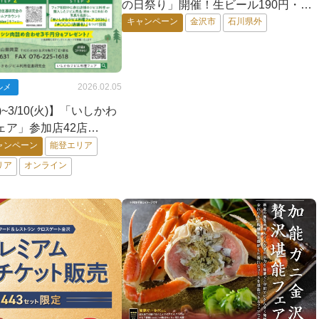
の日祭り」開催！生ビール190円・カ
ルビ290円など、20品以上が何皿・何
キャンペーン
金沢市
石川県外
杯でも特別価格
ルメ
2026.02.05
)~3/10(火)】「いしかわ
ェア」参加店42店
gram投稿で美味しいジビエ
ャンペーン
能登エリア
様に当たる~
リア
オンライン