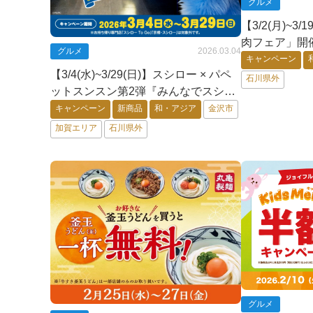
グルメ
【3/2(月)~3
肉フェア」開催
グルメ
2026.03.04
ン・カルビ29
キャンペーン
【3/4(水)~3/29(日)】スシロー × パペ
日限定】
石川県外
ットスンスン第2弾『みんなでスシロ
ー！』~お食事券10,000円分が当たる
キャンペーン
新商品
和・アジア
金沢市
キャンペーンも実施！~
加賀エリア
石川県外
グルメ