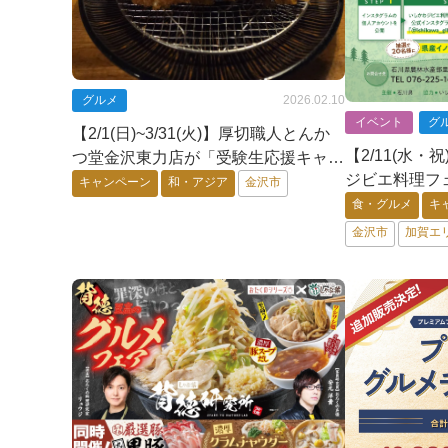
グルメ
2026.02.10
イベント
グ
【2/1(日)~3/31(火)】厚切職人とんか
【2/11(水・祝
つ堂金沢東力店が「受験生応援キャン
ジビエ料理フ
ペーン」を開催～三元豚ロースかつ定
キャンペーン
和・アジア
金沢市
舗!~Insta
食・グルメ
キ
食が特別価格1,000円に！～
が抽選で20名
金沢市
加賀エ