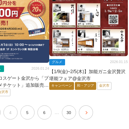
グルメ
2026.01.15
し
2026.01.24
【1/9(金)~2/5(木)】加能ガニ金沢贅沢
】クロスゲート金沢から「プ
堪能フェア@金沢市
メチケット」追加販売！
キャンペーン
和・アジア
金沢市
くなり次第終了】
金沢市
…
4
5
6
30