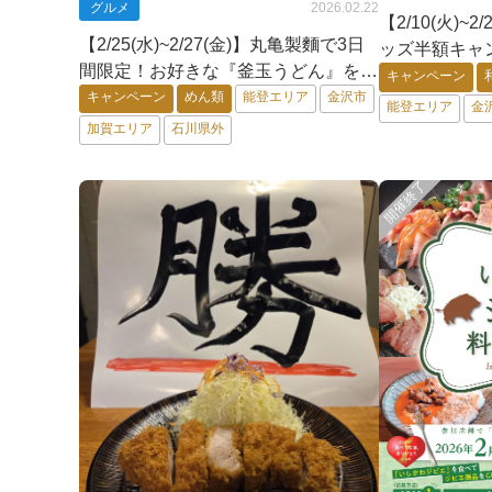
グルメ
2026.02.22
【2/10(火)~
【2/25(水)~2/27(金)】丸亀製麵で3日
ッズ半額キャ
間限定！お好きな『釜玉うどん』を買
て世帯全力応援
キャンペーン
うと『釜玉うどん』一杯無料でプレゼ
キャンペーン
めん類
能登エリア
金沢市
能登エリア
金
ント！
加賀エリア
石川県外