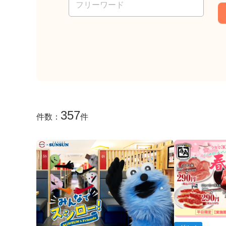
357
件数：
件