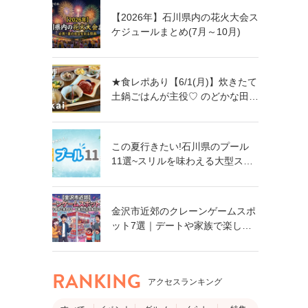
【2026年】石川県内の花火大会ス
ケジュールまとめ(7月～10月)
★食レポあり【6/1(月)】炊きたて
土鍋ごはんが主役♡ のどかな田園
風景に佇む古民家カフェ
「nakai」オープン！@金沢市
この夏行きたい!石川県のプール
11選~スリルを味わえる大型スラ
イダーに、小さなお子さん向けの
プールも!~
金沢市近郊のクレーンゲームスポ
ット7選｜デートや家族で楽しめ
る！食品・日用品まで獲れるゲー
ムセンター特集
RANKING
アクセスランキング