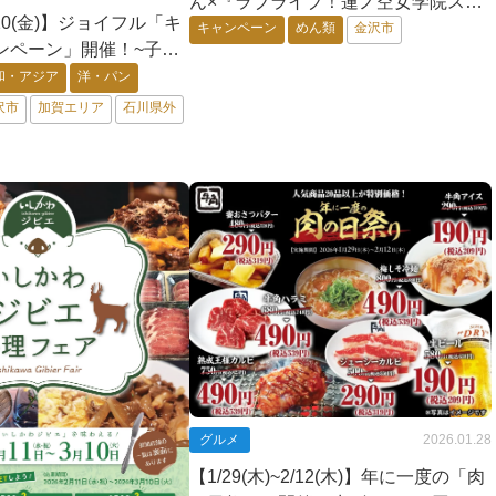
ん×『ラブライブ！蓮ノ空女学院スク
2/20(金)】ジョイフル「キ
ールアイドルクラブ』コラボキャンペ
キャンペーン
めん類
金沢市
ンペーン」開催！~子育
ーン期間限定復刻開催！
企画♪~
和・アジア
洋・パン
沢市
加賀エリア
石川県外
グルメ
2026.01.28
【1/29(木)~2/12(木)】年に一度の「肉