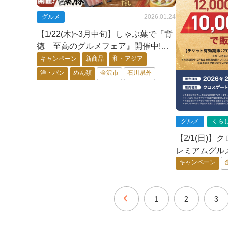
グルメ
2026.01.24
【1/22(木)~3月中旬】しゃぶ葉で『背
徳 至高のグルメフェア』開催中!リ
ュウジさん＆安元洋貴さんが監修♩
キャンペーン
新商品
和・アジア
洋・パン
めん類
金沢市
石川県外
グルメ
くら
【2/1(日)
レミアムグル
【先着順、な
キャンペーン
1
2
3