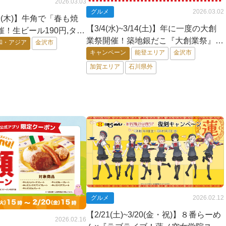
2026.03.03
グルメ
2026.03.02
/19(木)】牛角で「春も焼
【3/4(水)~3/14(土)】年に一度の大創
！生ビール190円,タ
業祭開催！築地銀だこ『大創業祭』~
0円,上ハラミ半額！【平
和・アジア
金沢市
サンキュー価格（税抜390円）でご提
キャンペーン
能登エリア
金沢市
供！~
加賀エリア
石川県外
グルメ
2026.02.12
【2/21(土)~3/20(金・祝)】８番らーめ
2026.02.16