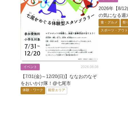
2026年【8/1
の気になる週
食・グルメ
祭
スポーツ・アウ
ゲーム・アニメ
体験・ワーク
加賀エリア
イベント
2026.08.08
【7/31(金)～12/20(日)】ななおのなぞ
をおいかけ隊！@七尾市
体験・ワーク
能登エリア