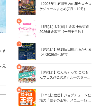
【2026年】石川県内の花火大会ス
ケジュールまとめ(7月～10月)
【8/8(土),8/9(日)】金沢ゆめ街道
2026@金沢市【一部要申込】
【8/8(土)】第19回田鶴浜あかりま
人ま
つり2026@七尾市
を見
【8/9(日)】なんちゃって こなも
んフェス@金沢港クルーズターミ
ナル
【1/4(土)放送】ジョブチューン登
場の「餃子の王将」メニュー12品
まとめ