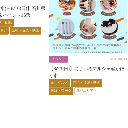
2(水)～8/16(日)】石川県
末イベント16選
り・伝統
トドア
芸術・音楽・映画
・キャラ
花・自然・動物
要予約
能登エリア
金沢市
イベント
2026.08.08
【8/23(日)】にじいろマルシェ@かほ
く市
食・グルメ
芸術・音楽・映画
体験・ワーク
能登エリア