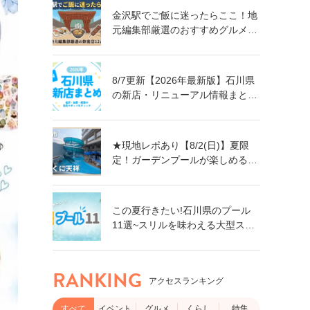
金沢駅でご飯に迷ったらここ！地
元編集部厳選のおすすめグルメ・
飲食店12選【ランチ・ディナー対
応】
8/7更新【2026年最新版】石川県
の新店・リニューアル情報まとめ
｜金沢・加賀・能登の注目スポッ
トをチェック！
★現地レポあり【8/2(日)】夏限
定！ガーデンプールが楽しめる親
子で楽しい旅館「ゆのくに天祥」
@加賀市
この夏行きたい!石川県のプール
11選~スリルを味わえる大型スラ
イダーに、小さなお子さん向けの
プールも!~
RANKING
アクセスランキング
すべて
イベント
グルメ
くらし
特集