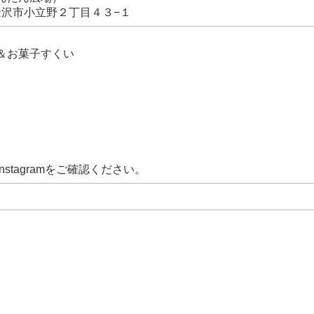
川県金沢市小立野２丁目４３−１
＆お菓子すくい
stagramをご確認ください。